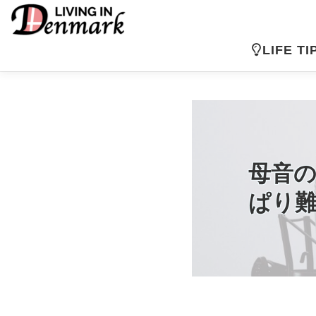
コ
ン
テ
LIFE TI
ン
ツ
へ
ス
キ
ッ
プ
母音の
ぱり