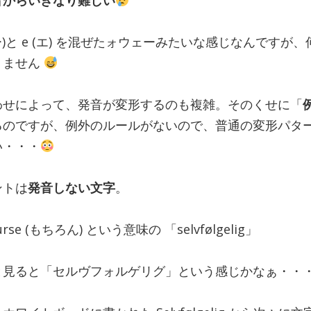
音からいきなり難しい
 (オー)と e (エ) を混ぜたォウェーみたいな感じなんです
りません
わせによって、発音が変形するのも複雑。そのくせに「
るのですが、例外のルールがないので、普通の変形パタ
い・・・
ントは
発音しない文字
。
se (もちろん) という意味の 「selvfølgelig」
と見ると「セルヴフォルゲリグ」という感じかなぁ・・