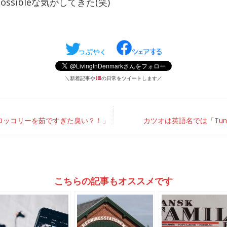
possibleな気がしてきた(笑)
＼新着記事や
の日常をツイートします／
ロッコリーを茹ですぎた臭い？！」
カツオは英語名では「Tu
こちらの記事もオススメです