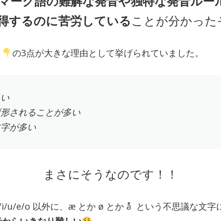
マーク語の難解な発音や独特な発音ルー
得するのに苦労している
ことが分かった
、
の3点が大きな理由として挙げられていました。
多い
変形されることが多い
文字が多い
まさにそうなのです！！
/u/e/o 以外に、æ とか ø とか å という不思議な文