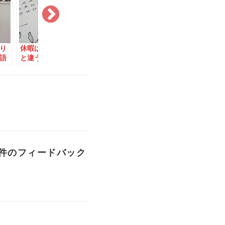
り
休暇は稼ぐもの？ 日本
カツオは英語名では
英語ジョー
語
と違う有給休暇のシス
「Tuna」でマグロの一
ニュアンス
達
テム
種？！
連載が終了
1件のフィードバック