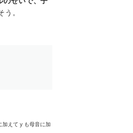
ルのせいで、子
そう。
字に加えて y も母音に加