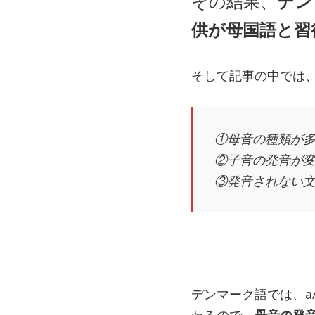
その結果、
デン
供が母国語と習
そして記事の中では
①母音の種類が
②子音の発音が
③発音されない
デンマーク語では、a/i