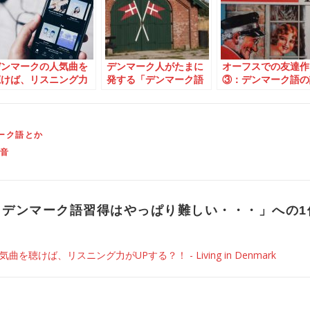
デンマークの人気曲を
デンマーク人がたまに
オーフスでの友達作
聴けば、リスニング力
発する「デンマーク語
③：デンマーク語の
UPする？！
発音の英語」が難しい
学学校で外国人の友
話
作り
ーク語とか
音
！デンマーク語習得はやっぱり難しい・・・
」への
を聴けば、リスニング力がUPする？！ - Living in Denmark