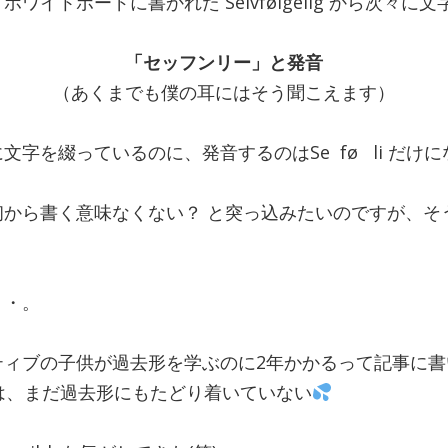
ワイトボードに書かれた Selvfølgelig から次々に
「セッフンリー」と発音
（あくまでも僕の耳にはそう聞こえます）
文字を綴っているのに、発音するのはSe fø li だけ
初から書く意味なくない？ と突っ込みたいのですが、そ
・・。
ティブの子供が過去形を学ぶのに2年かかるって記事に書
は、まだ過去形にもたどり着いていない