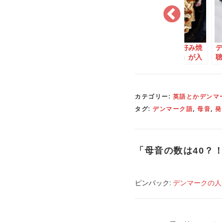
ークの細かい
「悪臭」を表現＝「ブ
デンマークのお好み焼
スを解説する
ロッコリーを茹ですぎ
きに「キャベツ」が入
了
た臭い？！」
っていない？！
が
カテゴリー:
英語とかデンマ
タグ:
デンマーク語
,
母音
,
発
「
母音の数は40？
ピンバック:
デンマークの人気曲