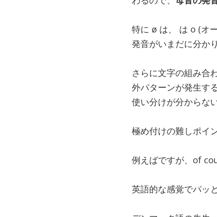
わるので、
母音の発
特に ø は、 は o
発音がいまだに分か
さらに文字の組み合
外パターンが発生す
使い分けが分からな
極め付けの難しポイ
例えばですが、of cour
英語的な感覚でパッ