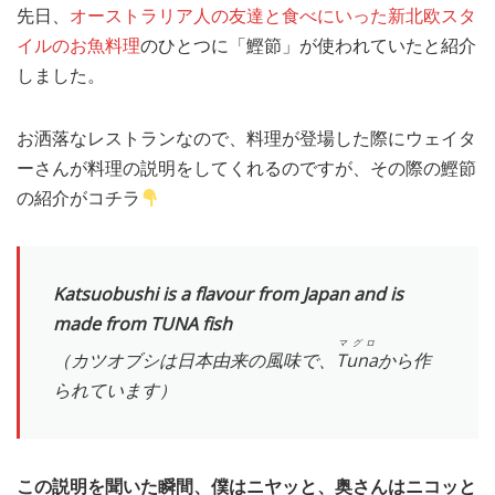
先日、
オーストラリア人の友達と食べにいった新北欧スタ
MEDIA
TRAVEL
– メディア掲載
– 旅行
イルのお魚料理
のひとつに「鰹節」が使われていたと紹介
しました。
EVERYDAY
– 日常ブログ
お洒落なレストランなので、料理が登場した際にウェイタ
ーさんが料理の説明をしてくれるのですが、その際の鰹節
ABOUT US
- サイトについて
の紹介がコチラ
Katsuobushi is a flavour from Japan and is
made from TUNA
fish
マグロ
（カツオブシは日本由来の風味で、
Tuna
から作
られています）
この説明を聞いた瞬間、僕はニヤッと、奥さんはニコッと