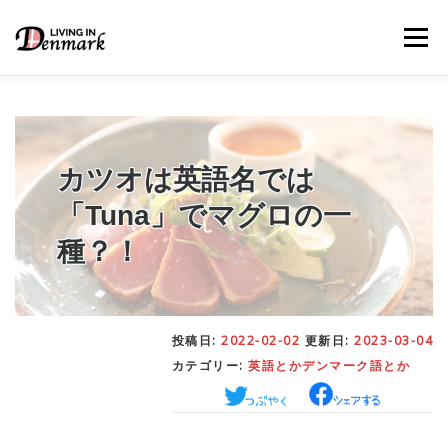
コ
ン
メニュー
テ
ン
ツ
へ
ス
キ
LIFE TIPS
FOOD
– 生活便利帳
– ごはん事情
ッ
カツオは英語名では
プ
「Tuna」でマグロの一
STUDY
– 留学関連情報
種？！
WORK
– デンマークの働き方
投稿日:
2022-02-02
更新日:
2023-03-04
カテゴリー:
英語とかデンマーク語とか
OUR INSIGHT
– 日本人の考察