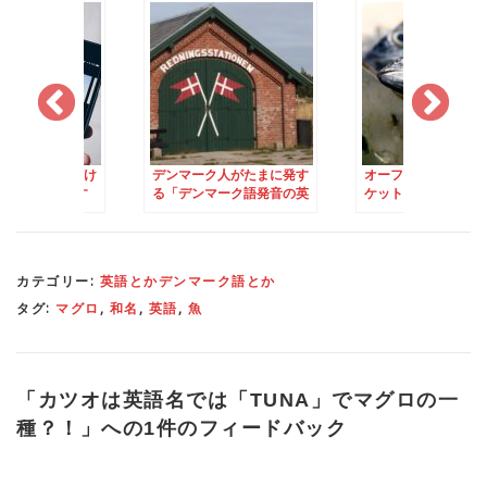
クの人気曲を聴け
デンマーク人がたまに発す
オーフスのフィッシ
ニング力がUPす
る「デンマーク語発音の英
ケット/魚屋さん
語」が難しい話
カテゴリー:
英語とかデンマーク語とか
タグ:
マグロ
,
和名
,
英語
,
魚
「
カツオは英語名では「TUNA」でマグロの一
種？！
」への1件のフィードバック