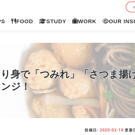
PS
FOOD
STUDY
WORK
OUR INS
すり身で「つみれ」「さつま揚
レンジ！
投稿日:
2020-02-19
更新