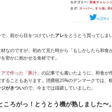
カテゴリー:
和食チャレンジ
タグ:
スーパー
,
すり身
,
和
ーで、前から目をつけていた
アレ
をとうとう買ってしま
食材なのですが、初めて見た時から「もしかしたら和食
待を密かに抱かせる食材です。
リアで作った「豚汁」
の記事でも書いたように、和食が
することもあります。消費税25%のデンマークでは、
ージがきつい
ので、今までは躊躇していました。
ところがっ！とうとう機が熟しました〜