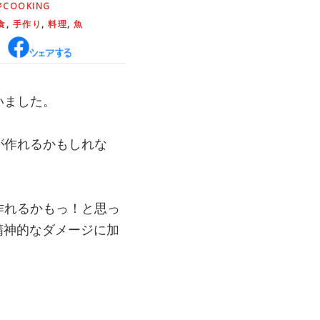
COOKING
食
,
手作り
,
料理
,
魚
いました。
が作れるかもしれな
作れるかもっ！と思っ
精神的なダメージに加
。