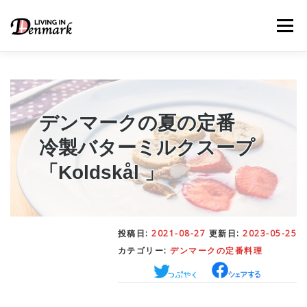
コ
ン
メニュー
テ
ン
ツ
へ
ス
キ
LIFE TIPS
FOOD
– 生活便利帳
– ごはん事情
ッ
デンマークの夏の定番
プ
冷製バターミルクスープ
STUDY
– 留学関連情報
「Koldskål 」
WORK
– デンマークの働き方
投稿日:
2021-08-27
更新日:
2023-05-25
カテゴリー:
デンマークの定番料理
OUR INSIGHT
– 日本人の考察