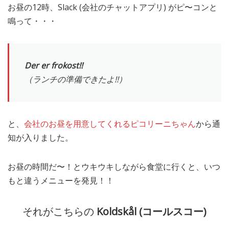
お昼の12時、Slack (会社のチャットアプリ) がピ〜コンと
MEDIA
TRAVEL
– メディア掲載
– 旅行
鳴って・・・
EVERYDAY
– 日常ブログ
Der er frokost!!
（ランチの準備できたよ!!）
ABOUT US
- サイトについて
と、
会社のお昼を用意してくれるピコリーニちゃん
から通
知が入りました。
お昼の時間だ〜！とウキウキしながら食堂に行くと、いつ
もと違うメニューを発見！！
それがこちらの
Koldskål (コールスコー)