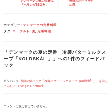
クの夏の定番は
外国人がハマりやすい牛乳
北欧で「デンマーク
BBQ
」
の罠
父の日が違う理由
カテゴリー:
デンマークの定番料理
タグ:
ヨーグルト
,
夏
,
定番料理
「
デンマークの夏の定番 冷製バターミルクス
ープ「KOLDSKÅL 」
」への1件のフィードバ
ック
ピンバック:
市販の紙パック「冷製バターミルクスープ（Koldskål ）」を試し
てみた！ - Living in Denmark
コメントは受け付けていません。