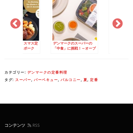
クのクリスマス定
デンマークのスーパーの
デンマークのスーパ
ローストポーク
「中食」に挑戦！～オーブ
「中食」に挑戦！～
esteg」に初挑戦！
ン料理編
ル編
カテゴリー:
デンマークの定番料理
タグ:
スーパー
,
バーベキュー
,
バルコニー
,
夏
,
定番
コンテンツ
RSS