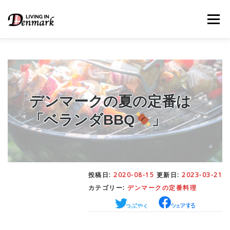
コ
ン
メニュー
テ
ン
ツ
へ
ス
キ
LIFE TIPS
FOOD
– 生活便利帳
– ごはん事情
ッ
プ
デンマークの夏の定番は
「ベランダBBQ
」
STUDY
– 留学関連情報
WORK
– デンマークの働き方
投稿日:
2020-08-15
更新日:
2023-03-21
カテゴリー:
デンマークの定番料理
OUR INSIGHT
– 日本人の考察