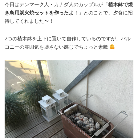
今日はデンマーク人・カナダ人のカップルが「
植木鉢で焼
MEDIA
TRAVEL
– メディア掲載
– 旅行
き鳥用炭火焼セットを作ったよ！
」とのことで、夕食に招
待してくれました〜！
EVERYDAY
– 日常ブログ
2つの植木鉢を上下に置いて自作しているのですが、バル
コニーの雰囲気を壊さない感じでちょっと素敵
ABOUT US
- サイトについて