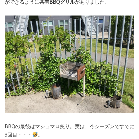
ができるように
共有BBQグリル
がありました。
BBQの最後はマシュマロ炙り。実は、今シーズンですでに
3回目・・・
。