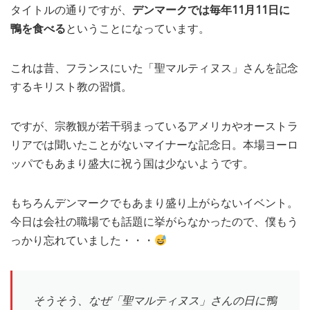
タイトルの通りですが、
デンマークでは毎年11月11日に
MEDIA
TRAVEL
– メディア掲載
– 旅行
鴨を食べる
ということになっています。
EVERYDAY
– 日常ブログ
これは昔、フランスにいた「聖マルティヌス」さんを記念
するキリスト教の習慣。
ABOUT US
- サイトについて
ですが、宗教観が若干弱まっているアメリカやオーストラ
リアでは聞いたことがないマイナーな記念日。本場ヨーロ
ッパでもあまり盛大に祝う国は少ないようです。
もちろんデンマークでもあまり盛り上がらないイベント。
今日は会社の職場でも話題に挙がらなかったので、僕もう
っかり忘れていました・・・
そうそう、なぜ「聖マルティヌス」さんの日に鴨