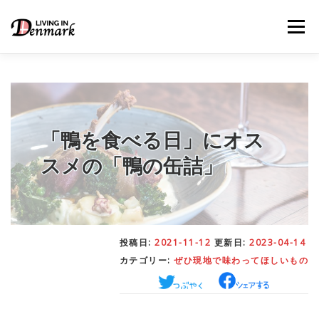
コ
ン
メニュー
テ
ン
ツ
へ
ス
キ
LIFE TIPS
FOOD
– 生活便利帳
– ごはん事情
ッ
プ
「鴨を食べる日」にオス
スメの「鴨の缶詰」
STUDY
– 留学関連情報
WORK
– デンマークの働き方
投稿日:
2021-11-12
更新日:
2023-04-14
カテゴリー:
ぜひ現地で味わってほしいもの
OUR INSIGHT
– 日本人の考察