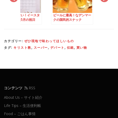
はない！イースタ
ビールに最高！なデンマー
魚の薬味としてもオ
した5月の祝日
クの国民的スナック
「Peberrod（西洋
ーが閉まるので要
び）」
カテゴリー:
ぜひ現地で味わってほしいもの
タグ:
キリスト教
,
スーパー
,
デパート
,
伝統
,
買い物
コンテンツ
RSS
About Us – サイト紹介
Life Tips – 生活便利帳
Food – ごはん事情