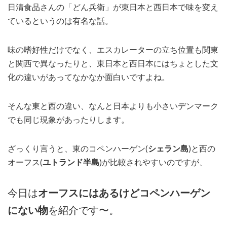
日清食品さんの「どん兵衛」が東日本と西日本で味を変え
MEDIA
TRAVEL
– メディア掲載
– 旅行
ているというのは有名な話。
EVERYDAY
– 日常ブログ
味の嗜好性だけでなく、エスカレーターの立ち位置も関東
と関西で異なったりと、東日本と西日本にはちょとした文
化の違いがあってなかなか面白いですよね。
ABOUT US
- サイトについて
そんな東と西の違い、なんと日本よりも小さいデンマーク
でも同じ現象があったりします。
ざっくり言うと、東のコペンハーゲン(
シェラン島
)と西の
オーフス(
ユトランド半島
)が比較されやすいのですが、
今日は
オーフスにはあるけどコペンハーゲン
にない物
を紹介です〜。