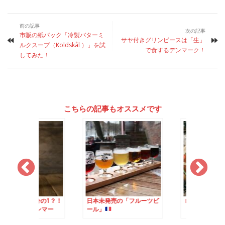
前の記事
次の記事
市販の紙パック「冷製バターミ
サヤ付きグリンピースは「生」
ルクスープ（Koldskål ）」を試
で食するデンマーク！
してみた！
こちらの記事もオススメです
価格の4分の1？！
日本未発売の「フルーツビ
ローカルスーパーで
％の「デンマー
ール」
「Octoberfestビ
ル」