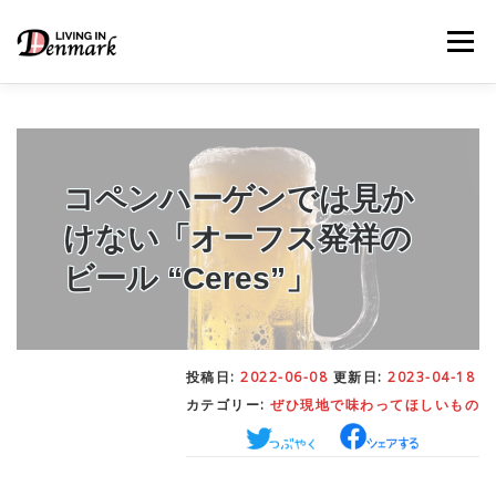
コ
ン
メニュー
テ
ン
ツ
へ
ス
キ
LIFE TIPS
FOOD
– 生活便利帳
– ごはん事情
ッ
コペンハーゲンでは見か
プ
けない「オーフス発祥の
STUDY
– 留学関連情報
ビール “Ceres”」
WORK
– デンマークの働き方
投稿日:
2022-06-08
更新日:
2023-04-18
カテゴリー:
ぜひ現地で味わってほしいもの
OUR INSIGHT
– 日本人の考察