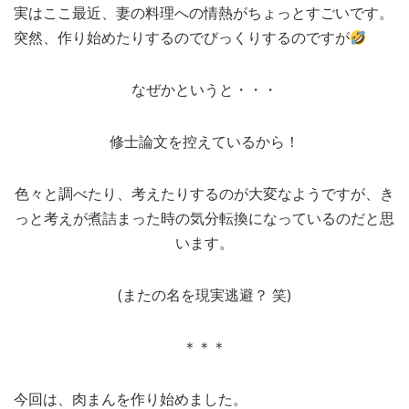
実はここ最近、妻の料理への情熱がちょっとすごいです。
MEDIA
TRAVEL
– メディア掲載
– 旅行
突然、作り始めたりするのでびっくりするのですが
EVERYDAY
– 日常ブログ
なぜかというと・・・
修士論文を控えているから！
ABOUT US
- サイトについて
色々と調べたり、考えたりするのが大変なようですが、き
っと考えが煮詰まった時の気分転換になっているのだと思
います。
(またの名を現実逃避？ 笑)
＊＊＊
今回は、肉まんを作り始めました。