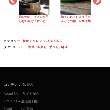
のに、うどんが手
捨てられてしまう「さやえ
生サーモンで「塩鮭
い時は「すいと
んどうの鞘」が実は美味し
にチャレンジ！
すすめ！
い！
カテゴリー:
和食チャレンジCOOKING
タグ:
スーパー
,
中華
,
小麦粉
,
手作り
,
料理
コンテンツ
RSS
About Us – サイト紹介
Life Tips – 生活便利帳
Food – ごはん事情