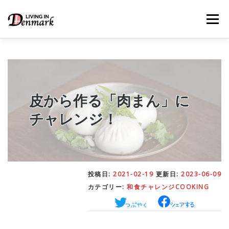
コ
ン
メニュー
テ
ン
ツ
へ
ス
キ
LIFE TIPS
FOOD
– 生活便利帳
– ごはん事情
ッ
プ
皮から作る「肉まん」に
チャレンジ！
STUDY
– 留学関連情報
WORK
– デンマークの働き方
投稿日:
2021-02-19
更新日:
2023-06-09
カテゴリー:
和食チャレンジCOOKING
OUR INSIGHT
– 日本人の考察