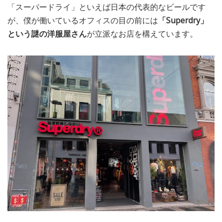
「スーパードライ」といえば日本の代表的なビールです
MEDIA
TRAVEL
– メディア掲載
– 旅行
が、僕が働いているオフィスの目の前には
「Superdry」
という謎の洋服屋さん
が立派なお店を構えています。
EVERYDAY
– 日常ブログ
ABOUT US
- サイトについて