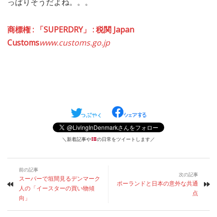
っぱりそうだよね。。。
商標権 : 「SUPERDRY」 : 税関 Japan
Customs
www.customs.go.jp
＼新着記事や
の日常をツイートします／
前の記事
次の記事
スーパーで垣間見るデンマーク
ポーランドと日本の意外な共通
人の「イースターの買い物傾
点
向」