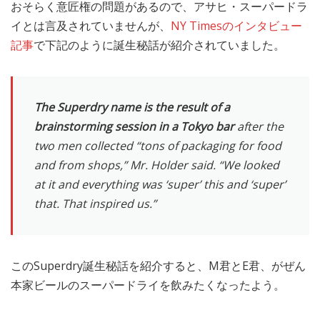
おそらく意匠権の問題があるので、アサヒ・スーパードラ
イとは言及されていませんが、
NY Timesのインタビュー
記事
で下記のように誕生秘話が紹介されていました。
The Superdry name is the result of a
brainstorming session in a Tokyo bar
after the
two men collected “tons of packaging for food
and from shops,” Mr. Holder said. “We looked
at it and everything was ‘super’ this and ‘super’
that. That inspired us.”
このSuperdry誕生秘話を紹介すると、M君とE君、がぜん
本家ビールのスーパードライを飲みたくなったよう。