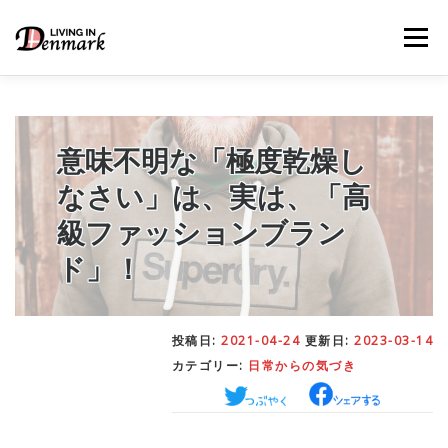
コ
ン
メニュー
テ
ン
ツ
へ
ス
キ
意味不明な「極度乾燥し
LIFE TIPS
FOOD
– 生活便利帳
– ごはん事情
ッ
プ
なさい」は、実は、「高
級ファッションブラン
STUDY
– 留学関連情報
ド」！
WORK
– デンマークの働き方
投稿日:
2021-04-24
更新日:
2023-03-14
カテゴリー:
日常からの気づき
OUR INSIGHT
– 日本人の考察