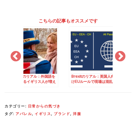
こちらの記事もオススメです
tのリアル：外国語を
Brexitのリアル：英国人向
Brexitのリアル：
イギリス人が増え
けEUルールで現場は混乱
クの悩み – 続編
カテゴリー:
日常からの気づき
タグ:
アパレル
,
イギリス
,
ブランド
,
洋服