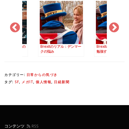
動キックボードの
Brexitのリアル：デンマー
Brexitのリアル：
クの悩み
勉強するイギリス人
るかも？
カテゴリー:
日常からの気づき
タグ:
SF
,
メガIT
,
個人情報
,
日経新聞
コンテンツ
RSS