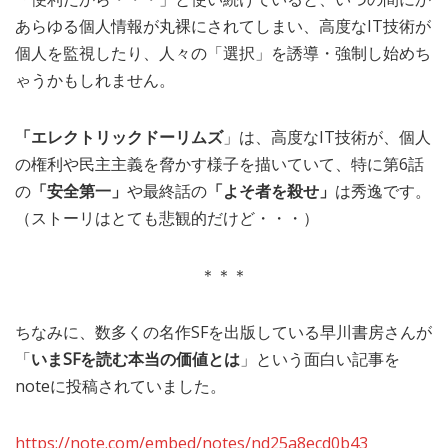
あらゆる個人情報が丸裸にされてしまい、高度なIT技術が
個人を監視したり、人々の「選択」を誘導・強制し始めち
ゃうかもしれません。
「エレクトリックドーリムズ
」は、高度なIT技術が、個人
の権利や民主主義を脅かす様子を描いていて、特に第6話
の
「安全第一」
や最終話の
「よそ者を殺せ」
は秀逸です。
（ストーリはとても悲観的だけど・・・）
＊＊＊
ちなみに、数多くの名作SFを出版している早川書房さんが
「
いまSFを読む本当の価値とは
」という面白い記事を
noteに投稿されていました。
https://note.com/embed/notes/nd25a8ecd0b43