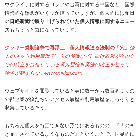
ウクライナに対するロシアや台湾に対する中国など、国際
MEDIA
TRAVEL
– メディア掲載
– 旅行
情勢的な懸念がいくつか燻っていますが、個人的には昨日
の
日経新聞で取り上げられていた個人情報に関するニュー
EVERYDAY
ス
もちょっと気になっています。
– 日常ブログ
クッキー規制論争で再浮上 個人情報巡る法制の「穴」
個
ABOUT US
- サイトについて
人のネット利用履歴データの保護などに向け政府が今国会
での成立を目指している電気通信事業法の改正を巡って、
論争が静まらない
www.nikkei.com
ウェブサイトを閲覧していると実に数十から数百あまりの
外部企業が僕たちのアクセス履歴や利用履歴をこっそりと
収集しているそう。
もちろん個人を特定できない形ではあるものの、『「のぞ
き見」されているようなものだ』ということで、世界的に