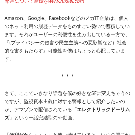
弊害について警鐘を
www.nikkei.com
Amazon、Google、FacebookなどのメガIT企業は、個人
のネット利用の履歴データをものすごい勢いで蓄積してい
ます。それがユーザーの利便性を生み出している一方で、
『(プライバシーの侵害や民主主義への悪影響など）社会
的な害をもたらす』可能性を僕はちょっと心配していま
す。
＊＊＊
さて、ここでいきなり話題を僕の好きなSFに変えちゃうの
ですが、監視資本主義に対する警報として紹介したいの
が、アマゾンで配信されている
「エレクトリックドーリム
ズ
」という一話完結型のSF動画。
「便利だから・・・」と使い続けていると、いつの間にか