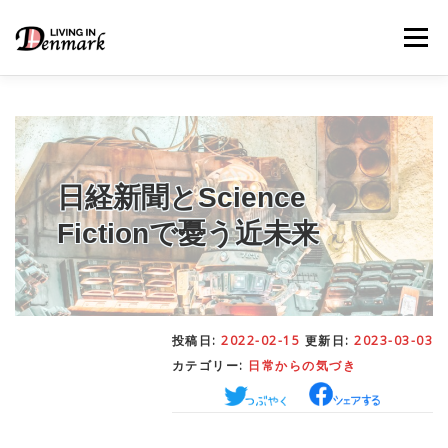
コ
ン
メニュー
テ
ン
ツ
へ
ス
キ
LIFE TIPS
FOOD
– 生活便利帳
– ごはん事情
ッ
プ
日経新聞とScience
Fictionで憂う近未来
STUDY
– 留学関連情報
WORK
– デンマークの働き方
投稿日:
2022-02-15
更新日:
2023-03-03
カテゴリー:
日常からの気づき
OUR INSIGHT
– 日本人の考察