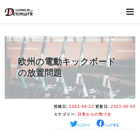
コ
ン
メニュー
テ
ン
ツ
へ
ス
キ
LIFE TIPS
FOOD
– 生活便利帳
– ごはん事情
ッ
プ
欧州の電動キックボード
の放置問題
STUDY
– 留学関連情報
WORK
– デンマークの働き方
投稿日:
2022-04-22
更新日:
2023-03-03
カテゴリー:
日常からの気づき
OUR INSIGHT
– 日本人の考察