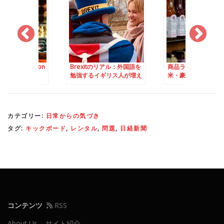
ience Fiction
Brexitのリアル：外国語を
商品ラベルで分かる
未来
勉強するイギリス人が増え
米・豪の違い
るかも？
カテゴリー:
日常からの気づき
タグ:
キックボード
,
レンタル
,
問題
,
日経新聞
コンテンツ
RSS
About Us – サイト紹介