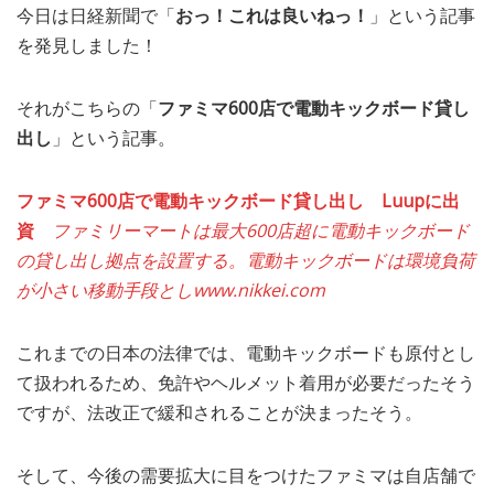
今日は日経新聞で「
おっ！これは良いねっ！
」という記事
MEDIA
TRAVEL
– メディア掲載
– 旅行
を発見しました！
EVERYDAY
– 日常ブログ
それがこちらの「
ファミマ600店で電動キックボード貸し
出し
」という記事。
ABOUT US
- サイトについて
ファミマ600店で電動キックボード貸し出し Luupに出
資
ファミリーマートは最大600店超に電動キックボード
の貸し出し拠点を設置する。電動キックボードは環境負荷
が小さい移動手段とし
www.nikkei.com
これまでの日本の法律では、電動キックボードも原付とし
て扱われるため、免許やヘルメット着用が必要だったそう
ですが、法改正で緩和されることが決まったそう。
そして、今後の需要拡大に目をつけたファミマは自店舗で