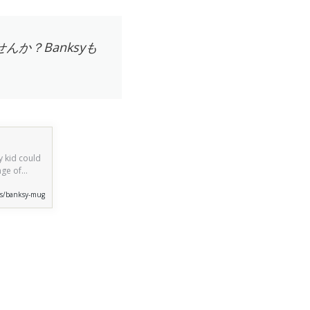
か？Banksyも
y kid could
nge of
y glazed and
cts/banksy-mug