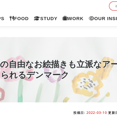
PS
FOOD
STUDY
WORK
OUR INS
供の自由なお絵描きも立派なア
えられるデンマーク
投稿日:
2022-03-10
更新