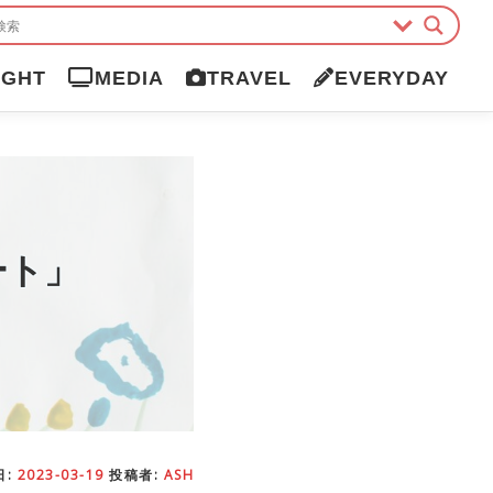
IGHT
MEDIA
TRAVEL
EVERYDAY
ート」
日:
2023-03-19
投稿者:
ASH