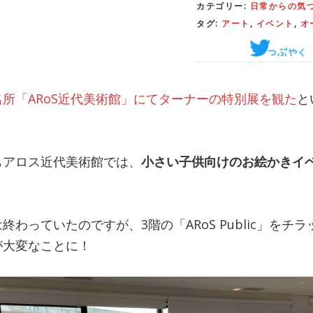
カテゴリー:
日常からの気
タグ:
アート
,
イベント
,
オ
所「ARoS近代美術館」にてターナーの特別展を観た
と
もアロス近代美術館では、
小さい子供向けのお絵かきイ
わっていたのですが、3階の「ARoS Public」をチ
が大変なことに！