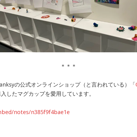
＊＊＊
anksyの公式オンラインショップ（と言われている）「
購入したマグカップを愛用しています。
mbed/notes/n385f9f4bae1e