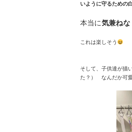
いように守るための
本当に
気兼ねな
これは楽しそう
そして、子供達が描
た？） なんだか可