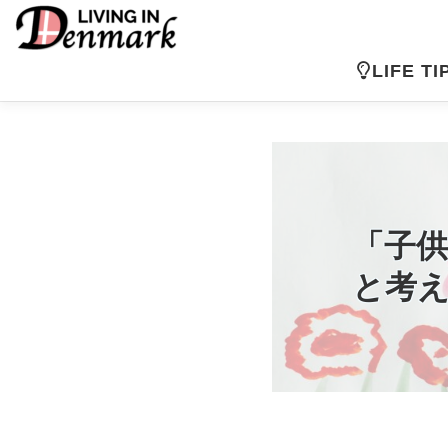
コ
ン
テ
LIFE TI
ン
ツ
へ
ス
キ
ッ
プ
「子
と考