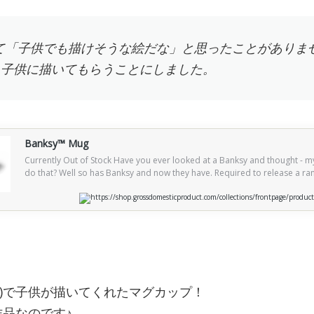
を見て「子供でも描けそうな絵だな」と思ったことがありません
、子供に描いてもらうことにしました。
Banksy™ Mug
Currently Out of Stock Have you ever looked at a Banksy and thought - m
do that? Well so has Banksy and now they have. Required to release a ra
branded mugs the artist got the kids to do it, then signed the result. Full
some feature a charming spelling error. Comes in a random selection of
https://shop.grossdomesticproduct.com/collections/frontpage/produ
(？)で子供が描いてくれたマグカップ！
品なのです♪