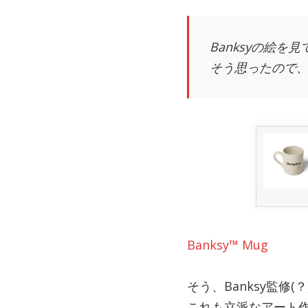
Banksyの絵
そう思ったので
Banksy™ Mug
そう、Banksy監修
これも立派なアート作