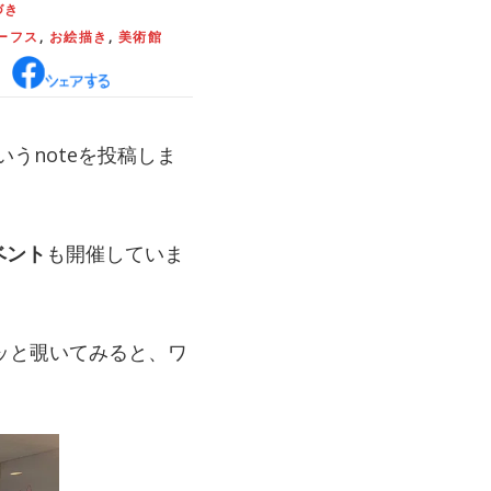
づき
ーフス
,
お絵描き
,
美術館
いうnoteを投稿しま
ベント
も開催していま
ラッと覗いてみると、ワ