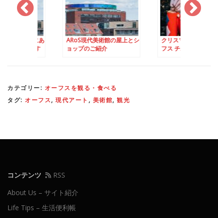
代美術館の屋上とシ
クリスマスシーズンのオー
デンマークの古い街
ご紹介
フス チボリ
体験できる Den Gam
By
カテゴリー:
オーフスを観る・食べる
タグ:
オーフス
,
現代アート
,
美術館
,
観光
コンテンツ
RSS
About Us – サイト紹介
Life Tips – 生活便利帳