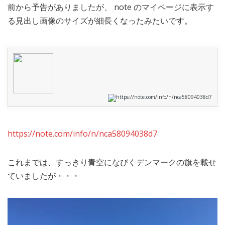
前から予告がありましたが、 note のマイページに表示す
MEDIA
TRAVEL
– メディア掲載
– 旅行
る見出し画像のサイズが細長くなったみたいです。
EVERYDAY
– 日常ブログ
ABOUT US
- サイトについて
https://note.com/info/n/nca58094038d7
https://note.com/info/n/nca58094038d7
これまでは、すっきり青空になびくデンマークの旗を載せ
ていましたが・・・