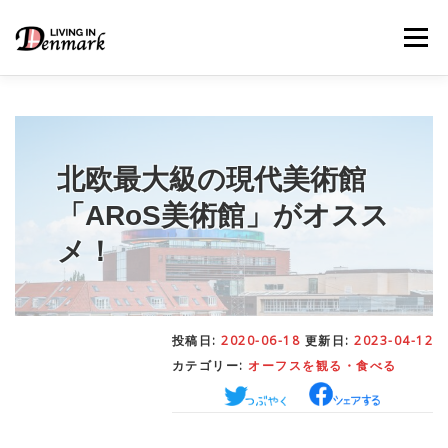
コ
ン
メニュー
テ
ン
ツ
へ
ス
キ
LIFE TIPS
FOOD
– 生活便利帳
– ごはん事情
ッ
北欧最大級の現代美術館
プ
「ARoS美術館」がオスス
STUDY
– 留学関連情報
メ！
WORK
– デンマークの働き方
投稿日:
2020-06-18
更新日:
2023-04-12
カテゴリー:
オーフスを観る・食べる
OUR INSIGHT
– 日本人の考察