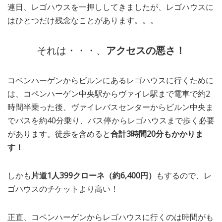
連日、レゴハウスを一押ししてきましたが、レゴハウスに
MEDIA
TRAVEL
– メディア掲載
– 旅行
はひとつだけ残念なことがあります。。。
EVERYDAY
– 日常ブログ
それは・・・、
アクセスの悪さ！
コペンハーゲンからビルンにあるレゴハウスに行くために
ABOUT US
- サイトについて
は、コペンハーゲン中央駅からヴァイレ駅まで電車で約2
時間半乗った後、ヴァイレバスセンターからビルン中央ま
でバスを約40分乗り、バス停からレゴハウスまで歩く必要
があります。徒歩を含めると
合計3時間20分もかかりま
す！
しかも
片道1人399クローネ（約6,400円）
もするので、レ
ゴハウスのチケットより高い！
正直、コペンハーゲンからレゴハウスに行くのは時間がも