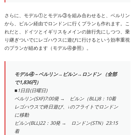
さらに、モデル①とモデル③を組み合わせると、ベルリン
から、ビルン経由でロンドンに行くプランも作れます。こ
れだと、ドイツとイギリスをメインの旅行先にしつつ、乗
り継ぎついでにレゴハウスに遊びに行けるという効率重視
のプランが組めます（モデル④参照）。
モデル④ – ベルリン→ビルン→ロンドン （全部
で1,836円）
■1日目(日曜日)
ベルリン(SXF)7:00発 → ビルン（BLL)8：10着
レゴハウスで終日遊び、↓のフライトでロンドン
に移動
ビルン(BLL)22：30発 → ロンドン(STN）23:15
着