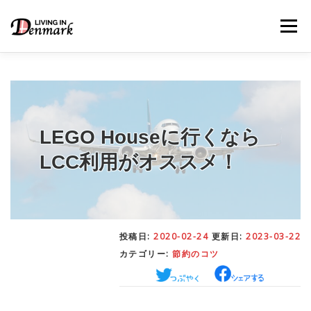
コ
ン
メニュー
テ
ン
ツ
へ
ス
キ
LIFE TIPS
FOOD
– 生活便利帳
– ごはん事情
ッ
プ
LEGO Houseに行くなら
LCC利用がオススメ！
STUDY
– 留学関連情報
WORK
– デンマークの働き方
投稿日:
2020-02-24
更新日:
2023-03-22
カテゴリー:
節約のコツ
OUR INSIGHT
– 日本人の考察