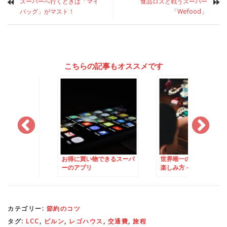
スーパーへ行くときは「マイ
食品ロスと戦うスーパー
バッグ」がマスト！
「Wefood」
こちらの記事もオススメです
い物できるスーパ
世界唯一のLEGO Houseの
世界唯一のLEGO Ho
リ
楽しみ方 – レゴハウス攻略
圧倒的な魅力
法
カテゴリー:
節約のコツ
タグ:
LCC
,
ビルン
,
レゴハウス
,
交通費
,
旅程