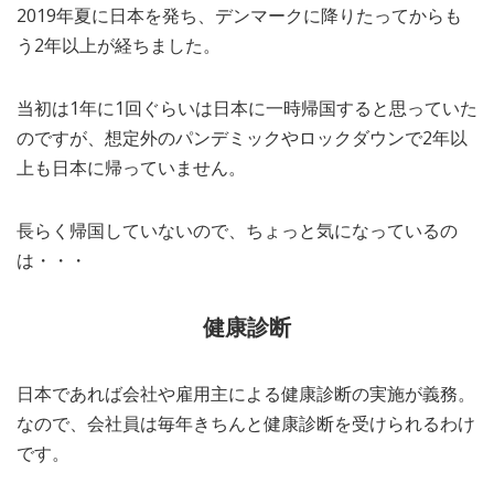
2019年夏に日本を発ち、デンマークに降りたってからも
MEDIA
TRAVEL
– メディア掲載
– 旅行
う2年以上が経ちました。
EVERYDAY
– 日常ブログ
当初は1年に1回ぐらいは日本に一時帰国すると思っていた
のですが、想定外のパンデミックやロックダウンで2年以
上も日本に帰っていません。
ABOUT US
- サイトについて
長らく帰国していないので、ちょっと気になっているの
は・・・
健康診断
日本であれば会社や雇用主による健康診断の実施が義務。
なので、会社員は毎年きちんと健康診断を受けられるわけ
です。