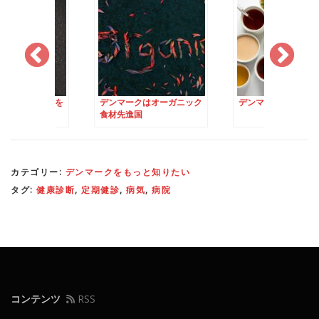
スーパーの様子を
デンマークはオーガニック
デンマークのお茶事
食材先進国
カテゴリー:
デンマークをもっと知りたい
タグ:
健康診断
,
定期健診
,
病気
,
病院
コンテンツ
RSS