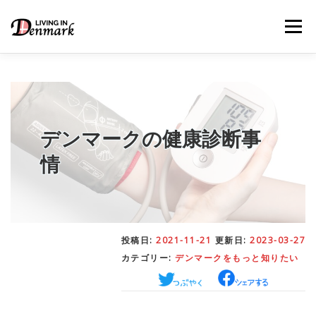
コ
ン
メニュー
テ
ン
ツ
へ
ス
キ
LIFE TIPS
FOOD
– 生活便利帳
– ごはん事情
ッ
プ
デンマークの健康診断事
情
STUDY
– 留学関連情報
WORK
– デンマークの働き方
投稿日:
2021-11-21
更新日:
2023-03-27
カテゴリー:
デンマークをもっと知りたい
OUR INSIGHT
– 日本人の考察