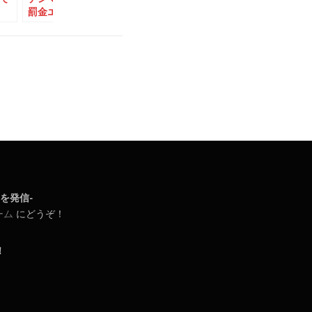
罰金エピソード
売りつけた犯人が捕ま
っても、絶
った話
いといけな
日常を発信-
ーム
にどうぞ！
！