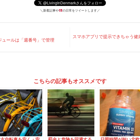
＼新着記事や
の日常をツイートします／
スマホアプリで提示できちゃう健
ジュールは「週番号」で管理
こちらの記事もオススメです
中古自転車を安く・安
罰金と危険を回避する
日照時間が短い北欧