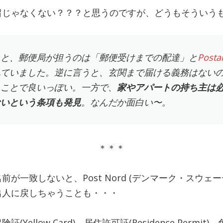
留じゃなくない？？？と思うのですが、どうもそういう
ると、郵便局が担うのは「郵便受けまでの配達」と
Postal
れていました。逆に言うと、玄関まで届ける義務はない
うことで良いっぽい。一方で、
家やアパートの持ち主は
ないという条項も発見
。なんだか面白い〜。
＊＊＊
が一致しないと、Post Nord (デンマーク・スウェ
出人に戻しちゃうことも・・・
Yellow Card)、居住許可証(Residence Permi