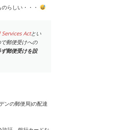
ものらしい・・・
 Services Act
とい
ので郵便受けへの
必ず郵便受けを設
ーデンの郵便局)の配達
t)、免許証、銀行カードな