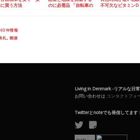
全に買う方法
のに必需品 「自転車の
不可欠なビタミンD
ライト」
KNOW情報
表札
,
郵便
Living in Denmark -リアルな
お問い合わせは
コンタクトフォ
Twitterとnoteでも発信してます