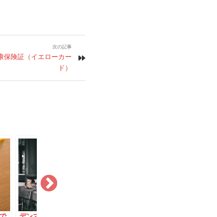
次の記事
康保険証（イエローカー
ド）
で
デンマークあるあるの
【顛末】盗難自転車を
財布を持ち