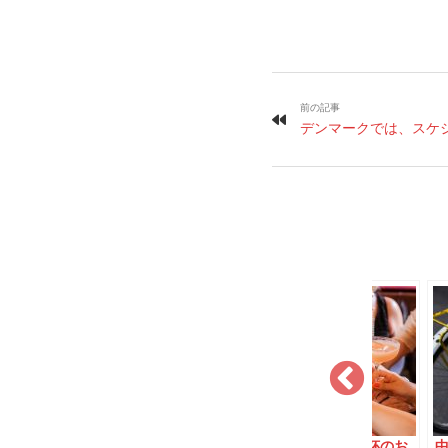
前の記事
デンマークでは、スケ
ち歩かなくな
知らないと読めないパ
デンマークの乾杯のお