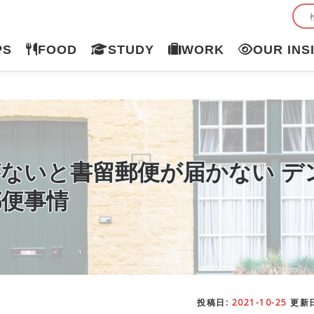
PS
FOOD
STUDY
WORK
OUR INS
ないと書留郵便が届かない デ
郵便事情
投稿日:
2021-10-25
更新