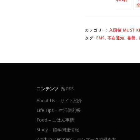
絶対携帯しな
ーキング標識
作法
ないカード
カテゴリー:
入国後 MUST 
タグ:
EMS
,
不在通知
,
書留
,
コンテンツ
RSS
About Us – サイト紹介
Life Tips – 生活便利帳
Food – ごはん事情
Study – 留学関連情報
Work in Denmark – デンマークの働き方