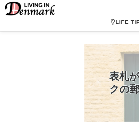
コ
ン
テ
LIFE TI
ン
ツ
へ
ス
キ
ッ
プ
表札が
クの