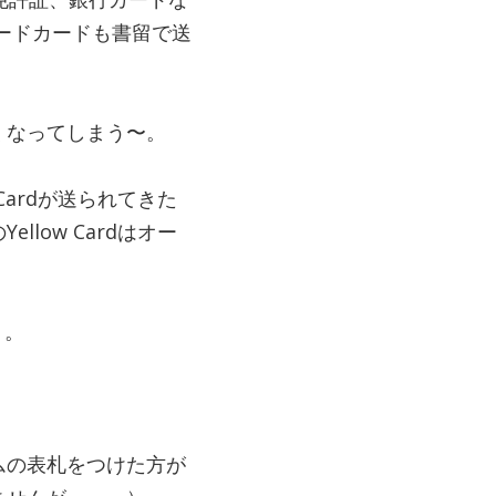
ードカードも書留で送
くなってしまう〜。
ardが送られてきた
ow Cardはオー
・。
ムの表札をつけた方が