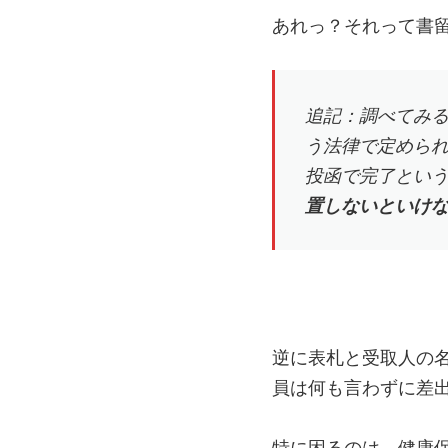
あれっ？それって書
追記：調べてみ
う法律で定めら
投函で完了とい
置しないといけ
逆に表札と受取人の名前
員は何も言わずに差
特に困るのは、健康保険証(