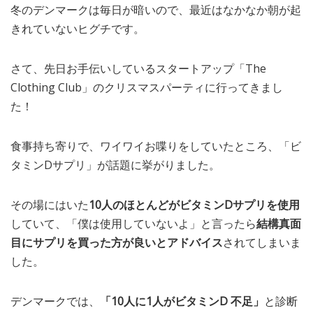
冬のデンマークは毎日が暗いので、最近はなかなか朝が起
MEDIA
TRAVEL
– メディア掲載
– 旅行
きれていないヒグチです。
EVERYDAY
– 日常ブログ
さて、先日お手伝いしているスタートアップ「The
Clothing Club」のクリスマスパーティに行ってきまし
た！
ABOUT US
- サイトについて
食事持ち寄りで、ワイワイお喋りをしていたところ、「ビ
タミンDサプリ」が話題に挙がりました。
その場にはいた
10人のほとんどがビタミンDサプリを使用
していて、「僕は使用していないよ」と言ったら
結構真面
目にサプリを買った方が良いとアドバイス
されてしまいま
した。
デンマークでは、
「10人に1人がビタミンD 不足」
と診断