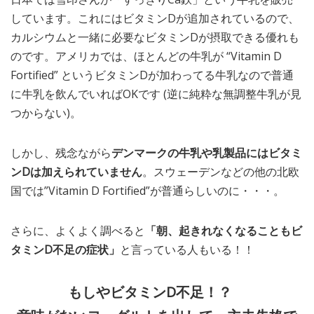
しています。これにはビタミンDが追加されているので、
カルシウムと一緒に必要なビタミンDが摂取できる優れも
のです。アメリカでは、ほとんどの牛乳が “Vitamin D
Fortified” というビタミンDが加わってる牛乳なので普通
に牛乳を飲んでいればOKです (逆に純粋な無調整牛乳が見
つからない)。
しかし、残念ながら
デンマークの牛乳や乳製品にはビタミ
ンDは加えられていません
。スウェーデンなどの他の北欧
国では”Vitamin D Fortified”が普通らしいのに・・・。
さらに、よくよく調べると
「朝、起きれなくなることも
ビ
タミンD不足の症状
」
と言っている人もいる！！
もしやビタミンD不足！？