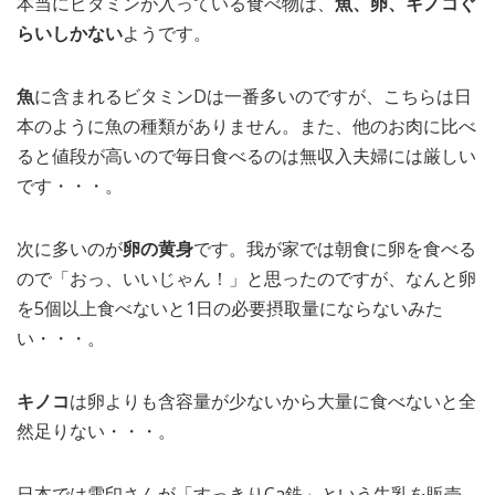
本当にビタミンが入っている食べ物は、
魚、卵、キノコぐ
らいしかない
ようです。
魚
に含まれるビタミンDは一番多いのですが、こちらは日
本のように魚の種類がありません。また、他のお肉に比べ
ると値段が高いので毎日食べるのは無収入夫婦には厳しい
です・・・。
次に多いのが
卵の黄身
です。我が家では朝食に卵を食べる
ので「おっ、いいじゃん！」と思ったのですが、なんと卵
を5個以上食べないと1日の必要摂取量にならないみた
い・・・。
キノコ
は卵よりも含容量が少ないから大量に食べないと全
然足りない・・・。
日本では雪印さんが「すっきりCa鉄」という牛乳を販売