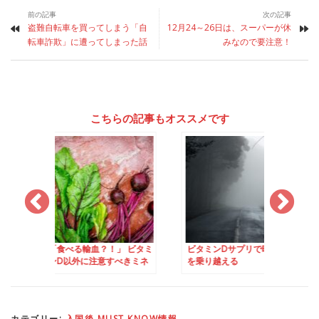
前の記事
次の記事
盗難自転車を買ってしまう「自
12月24～26日は、スーパーが休
転車詐欺」に遭ってしまった話
みなので要注意！
こちらの記事もオススメです
輸血？！」 ビタミ
ビタミンDサプリで暗い冬
表札がないと書留郵
に注意すべきミネ
を乗り越える
かない デンマークの
情
カテゴリー:
入国後 MUST KNOW情報