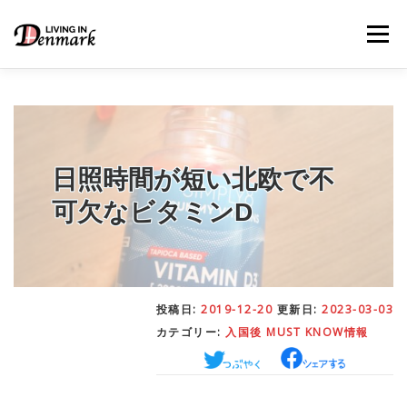
コ
ン
メニュー
テ
ン
ツ
へ
ス
キ
LIFE TIPS
FOOD
– 生活便利帳
– ごはん事情
ッ
プ
日照時間が短い北欧で不
可欠なビタミンD
STUDY
– 留学関連情報
WORK
– デンマークの働き方
投稿日:
2019-12-20
更新日:
2023-03-03
カテゴリー:
入国後 MUST KNOW情報
OUR INSIGHT
– 日本人の考察