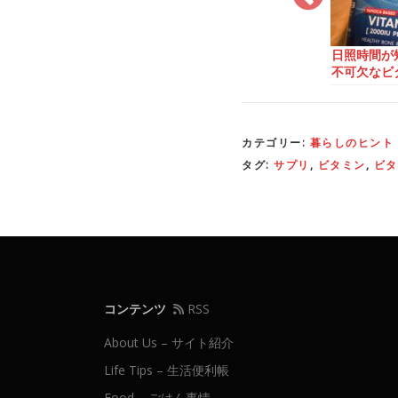
はコミュニテ
寒いデンマークでの冷
日照時間が短い北欧で
がおすすめ！
え性対策
不可欠なビタミンD
カテゴリー:
暮らしのヒント
タグ:
サプリ
,
ビタミン
,
ビタ
コンテンツ
RSS
About Us – サイト紹介
Life Tips – 生活便利帳
Food – ごはん事情