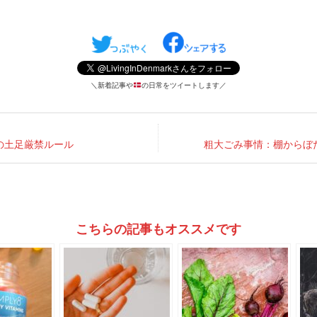
＼新着記事や
の日常をツイートします／
の土足厳禁ルール
粗大ごみ事情：棚からぼ
こちらの記事もオススメです