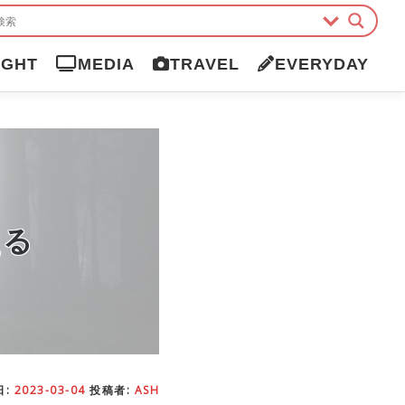
IGHT
MEDIA
TRAVEL
EVERYDAY
える
日:
2023-03-04
投稿者:
ASH