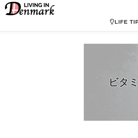
コ
ン
テ
LIFE TI
ン
ツ
へ
ス
キ
ッ
プ
ビタ