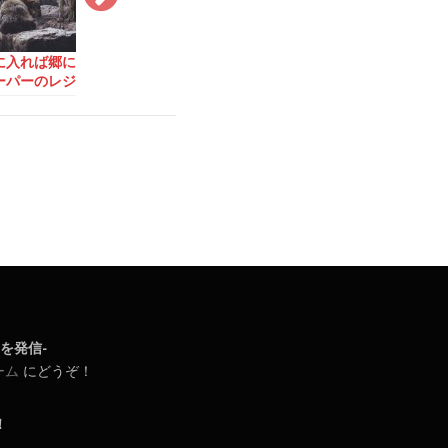
①
郷に入れば郷に従え②
粗大ごみ事情：棚から
友達作りは
ナ
自転車の時の信号マナ
ぼた餅ならぬ、道端で
ィに参加が
ー
お皿
日常を発信-
ーム
にどうぞ！
！