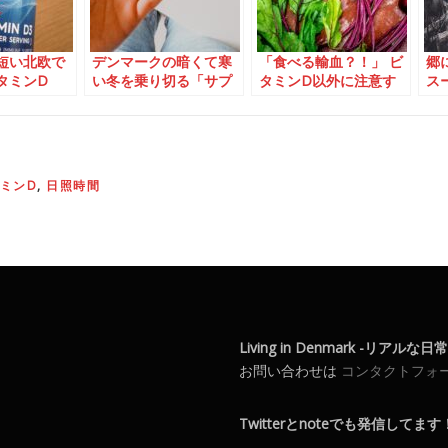
デンマークの暗くて寒
「食べる輸血？！」 ビ
郷に入れば郷に従え
い冬を乗り切る「サプ
タミンD以外に注意す
スーパーのレジのマ
リ」
べきミネラル
ー
ミンD
,
日照時間
Living in Denmark -リアルな
お問い合わせは
コンタクトフォ
Twitterとnoteでも発信してます