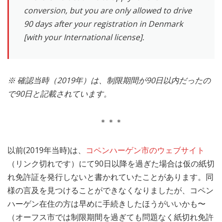
conversion, but you are only allowed to drive
90 days after your registration in Denmark
[with your International license].
※ 確認当時（2019年）は、制限期間が90日以内だったの
で90日と記載されています。
＊＊＊
以前(2019年当時)は、
コペンハーゲン市のウェブサイト
（リンク切れです）にて90日以降を過ぎた場合は仮の紙切
れ免許証を発行しないと書かれていたことがあります。同
様の言及を見つけることができなくなりましたが、コペン
ハーゲン在住の方は早めに手続きしたほうがいいかも〜
（オーフス市では制限期間を過ぎても問題なく紙切れ免許