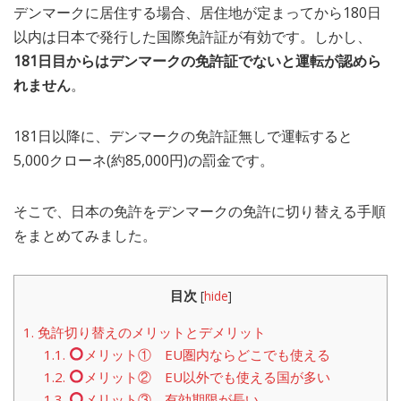
デンマークに居住する場合、居住地が定まってから180日
MEDIA
TRAVEL
– メディア掲載
– 旅行
以内は日本で発行した国際免許証が有効です。しかし、
181日目からはデンマークの免許証でないと運転が認めら
EVERYDAY
れません
。
– 日常ブログ
181日以降に、デンマークの免許証無しで運転すると
ABOUT US
- サイトについて
5,000クローネ(約85,000円)の罰金です。
そこで、日本の免許をデンマークの免許に切り替える手順
をまとめてみました。
目次
[
hide
]
1.
免許切り替えのメリットとデメリット
1.1.
メリット① EU圏内ならどこでも使える
1.2.
メリット② EU以外でも使える国が多い
1.3.
メリット③ 有効期限が長い