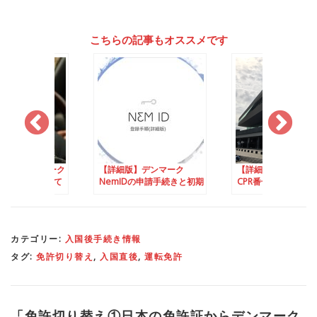
こちらの記事もオススメです
替え③ デンマーク
【詳細版】デンマーク
【詳細版】デンマー
運転免許証を使って
NemIDの申請手続きと初期
CPR番号とイエロー
転する場合
設定手順
の申請手続き
カテゴリー:
入国後手続き情報
タグ:
免許切り替え
,
入国直後
,
運転免許
「
免許切り替え①日本の免許証からデンマーク