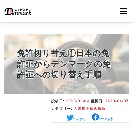
コ
ン
メニュー
テ
ン
ツ
へ
ス
キ
LIFE TIPS
FOOD
– 生活便利帳
– ごはん事情
ッ
免許切り替え①日本の免
プ
許証からデンマークの免
STUDY
– 留学関連情報
許証への切り替え手順
WORK
– デンマークの働き方
投稿日:
2020-01-04
更新日:
2023-04-07
カテゴリー:
入国後手続き情報
OUR INSIGHT
– 日本人の考察