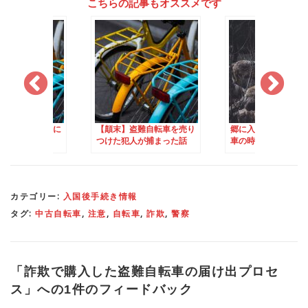
こちらの記事もオススメです
車を安く・安全に
【顛末】盗難自転車を売り
郷に入れば郷に従え②
つけた犯人が捕まった話
車の時の信号マナー
カテゴリー:
入国後手続き情報
タグ:
中古自転車
,
注意
,
自転車
,
詐欺
,
警察
「
詐欺で購入した盗難自転車の届け出プロセ
ス
」への1件のフィードバック