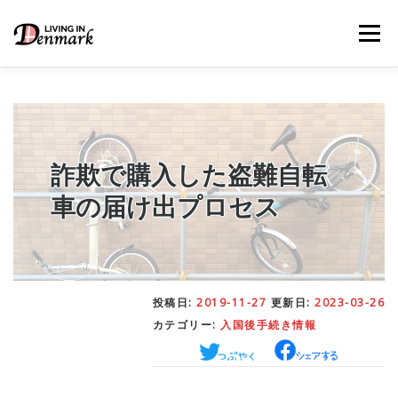
コ
ン
メニュー
テ
ン
ツ
へ
ス
キ
LIFE TIPS
FOOD
– 生活便利帳
– ごはん事情
ッ
プ
詐欺で購入した盗難自転
車の届け出プロセス
STUDY
– 留学関連情報
WORK
– デンマークの働き方
投稿日:
2019-11-27
更新日:
2023-03-26
カテゴリー:
入国後手続き情報
OUR INSIGHT
– 日本人の考察