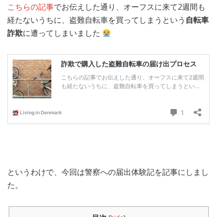
こちらの記事
でお伝えした通り、オーフスに来て2週間も
MEDIA
TRAVEL
– メディア掲載
– 旅行
経たないうちに、盗難自転車を買ってしまうという
自転車
詐欺
に遭ってしまいました
EVERYDAY
– 日常ブログ
ABOUT US
- サイトについて
というわけで、今回は警察への届出体験記を記事にしまし
た。