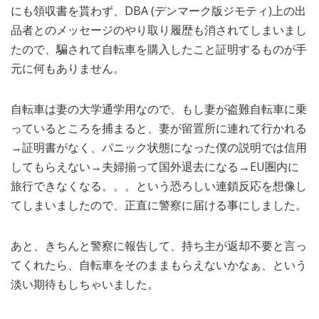
にも領収書を貰わず、DBA (デンマーク版ジモティ)上の出
品者とのメッセージのやり取り履歴も消されてしまいまし
たので、騙されて自転車を購入したこと証明するものが手
元に何もありません。
自転車は妻の大学通学用なので、もし妻が盗難自転車に乗
っているところを捕まると、妻が留置所に連れて行かれる
→証明書がなく、パニック状態になった僕の説明では信用
してもらえない→夫婦揃って国外退去になる→EU圏内に
旅行できなくなる。。。という恐ろしい連鎖反応を想像し
てしまいましたので、正直に警察に届ける事にしました。
あと、きちんと警察に報告して、持ち主が返却不要と言っ
てくれたら、自転車をそのままもらえないかなぁ、という
淡い期待もしちゃいました。