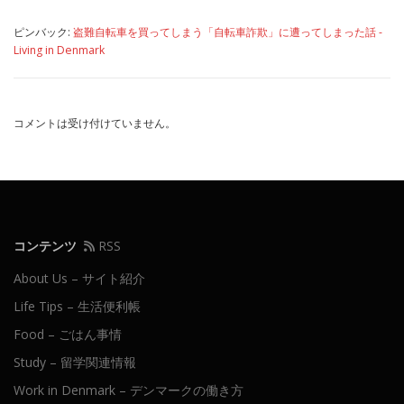
ピンバック:
盗難自転車を買ってしまう「自転車詐欺」に遭ってしまった話 -
Living in Denmark
コメントは受け付けていません。
コンテンツ
RSS
About Us – サイト紹介
Life Tips – 生活便利帳
Food – ごはん事情
Study – 留学関連情報
Work in Denmark – デンマークの働き方