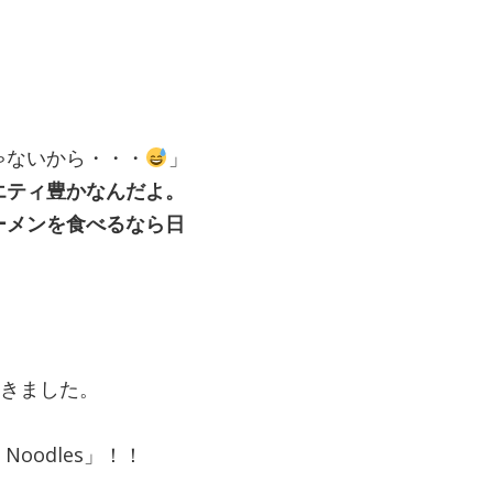
ゃないから・・・
」
エティ豊かなんだよ。
ーメンを食べるなら日
。
てきました。
Noodles」！！