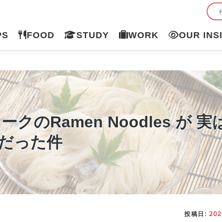
PS
FOOD
STUDY
WORK
OUR INS
クのRamen Noodles が 
 だった件
投稿日:
202