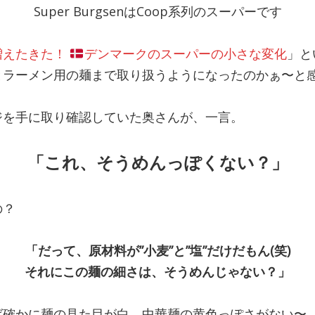
Super BurgsenはCoop系列のスーパーです
増えたきた！
デンマークのスーパーの小さな変化
」と
とラーメン用の麺まで取り扱うようになったのかぁ〜と
ジを手に取り確認していた奥さんが、一言。
「これ、そうめんっぽくない？」
の？
「だって、原材料が”小麦”と”塩”だけだもん(笑)
それにこの麺の細さは、そうめんじゃない？」
ば確かに麺の見た目が白。中華麺の黄色っぽさがない〜