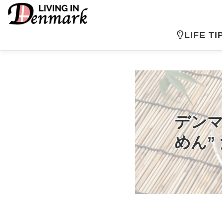
コ
ン
テ
LIFE TI
ン
ツ
へ
ス
キ
ッ
プ
デンマー
めん”