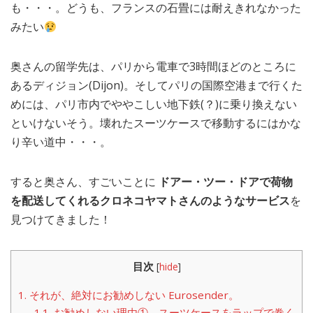
も・・・。どうも、フランスの石畳には耐えきれなかった
みたい
奥さんの留学先は、パリから電車で3時間ほどのところに
あるディジョン(Dijon)。そしてパリの国際空港まで行くた
めには、パリ市内でややこしい地下鉄(？)に乗り換えない
といけないそう。壊れたスーツケースで移動するにはかな
り辛い道中・・・。
すると奥さん、すごいことに
ドアー・ツー・ドアで荷物
を配送してくれるクロネコヤマトさんのようなサービス
を
見つけてきました！
目次
[
hide
]
1.
それが、絶対にお勧めしない Eurosender。
1.1.
お勧めしない理由① スーツケースをラップで巻く