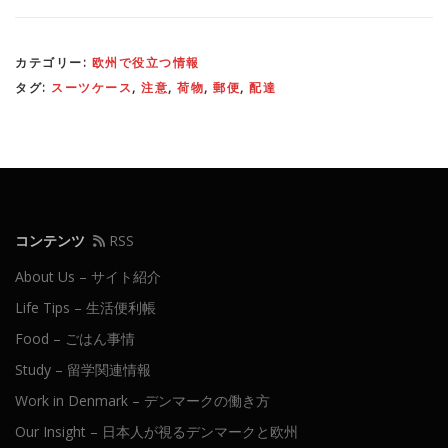
カテゴリー:
欧州で役立つ情報
タグ:
スーツケース
,
注意
,
荷物
,
郵便
,
配達
コンテンツ
RSS
About Us – サイト紹介
Life Tips – 生活便利帳
Food – ごはん事情
Study – 留学関連情報
Work in Denmark – デンマークの働き方
Our Insight – 日本人が視るデンマークと欧州