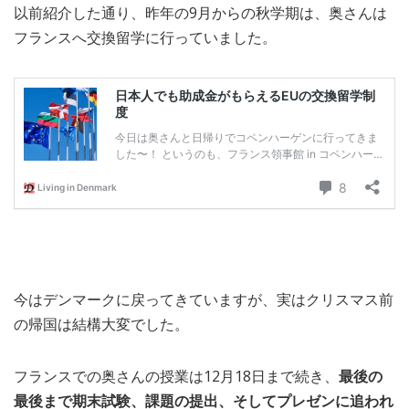
以前紹介した通り、昨年の9月からの秋学期は、奥さんは
MEDIA
TRAVEL
– メディア掲載
– 旅行
フランスへ交換留学に行っていました。
EVERYDAY
– 日常ブログ
ABOUT US
- サイトについて
今はデンマークに戻ってきていますが、実はクリスマス前
の帰国は結構大変でした。
フランスでの奥さんの授業は12月18日まで続き、
最後の
最後まで期末試験、課題の提出、そしてプレゼンに追われ