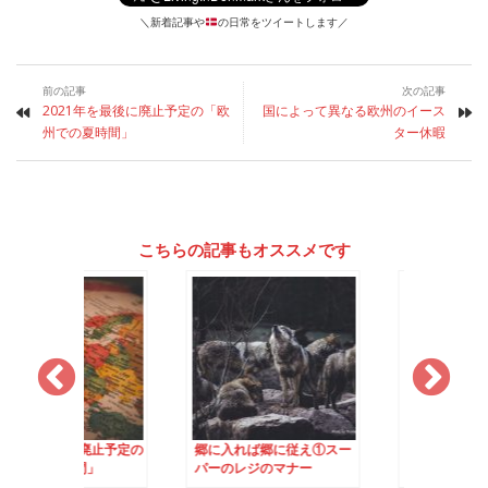
＼新着記事や
の日常をツイートします／
前の記事
次の記事
2021年を最後に廃止予定の「欧
国によって異なる欧州のイース
州での夏時間」
ター休暇
こちらの記事もオススメです
を最後に廃止予定の
郷に入れば郷に従え①スー
知らないと読めない
の夏時間」
パーのレジのマナー
ング標識