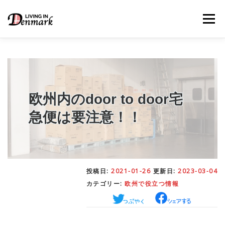
コ
ン
メニュー
テ
ン
ツ
へ
ス
キ
LIFE TIPS
FOOD
– 生活便利帳
– ごはん事情
ッ
プ
欧州内のdoor to door宅
急便は要注意！！
STUDY
– 留学関連情報
WORK
– デンマークの働き方
投稿日:
2021-01-26
更新日:
2023-03-04
カテゴリー:
欧州で役立つ情報
OUR INSIGHT
– 日本人の考察