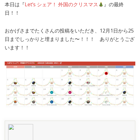
本日は『
Let’s シェア！ 外国のクリスマス
』の最終
MEDIA
TRAVEL
– メディア掲載
– 旅行
日！！
EVERYDAY
– 日常ブログ
おかげさまでたくさんの投稿をいただき、12月1日から25
日までしっかりと埋まりました〜！！！ ありがとうござ
います！！
ABOUT US
- サイトについて