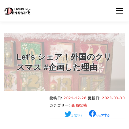
コ
ン
メニュー
テ
ン
ツ
へ
ス
キ
LIFE TIPS
FOOD
– 生活便利帳
– ごはん事情
ッ
プ
Let’s シェア！外国のクリ
スマス #企画した理由
STUDY
– 留学関連情報
WORK
– デンマークの働き方
投稿日:
2021-12-26
更新日:
2023-03-30
カテゴリー:
企画投稿
OUR INSIGHT
– 日本人の考察