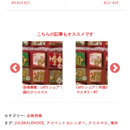
#9 #20 #21
#22~#25
こちらの記事もオススメです
：Let’s シェア！
Let’s シェア！外国のクリス
Let’s シェア！外国
リスマス
マス # 5 ~ #7
マス #7 #8 #10
カテゴリー:
企画投稿
タグ:
JULEKALENDER
,
アドベントカレンダー
,
クリスマス
,
海外