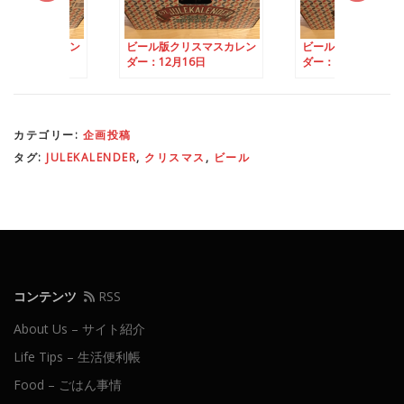
クリスマスカレン
ビール版クリスマスカレン
ビール版クリスマス
月9日
ダー：12月16日
ダー：12月14日
カテゴリー:
企画投稿
タグ:
JULEKALENDER
,
クリスマス
,
ビール
コンテンツ
RSS
About Us – サイト紹介
Life Tips – 生活便利帳
Food – ごはん事情