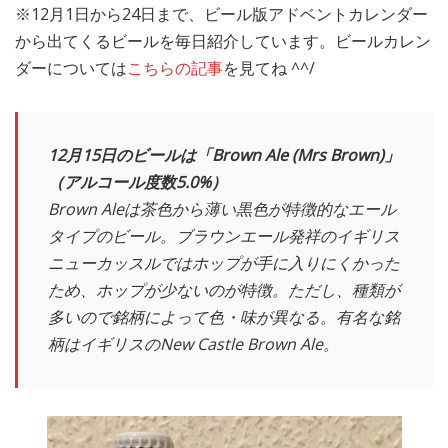
※12月1日から24日まで、ビール版アドベントカレンダー
MEDIA
TRAVEL
– メディア掲載
– 旅行
から出てくるビールを毎日紹介しています。ビールカレン
ダーについては
こちらの記事
を見てね ^^/
EVERYDAY
– 日常ブログ
12月15日のビールは「Brown Ale (Mrs Brown)」
ABOUT US
- サイトについて
（アルコール度数5.0%）
Brown Aleは茶色から薄い黒色が特徴的なエール
タイプのビール。ブラウンエール発祥のイギリス
ニューカッスルではホップが手に入りにくかった
ため、ホップが少ないのが特徴。ただし、種類が
多いので銘柄によって色・味が異なる。有名な銘
柄はイギリスのNew Castle Brown Ale。