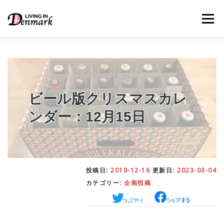
コ
ン
メニュー
テ
ン
ツ
へ
ス
キ
LIFE TIPS
FOOD
– 生活便利帳
– ごはん事情
ッ
プ
ビール版クリスマスカレ
ンダー：12月15日
STUDY
– 留学関連情報
WORK
– デンマークの働き方
投稿日:
2019-12-16
更新日:
2023-03-04
カテゴリー:
企画投稿
OUR INSIGHT
– 日本人の考察