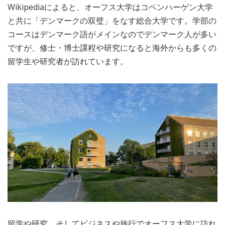
Wikipediaによると、オーフス大学はコペンハーゲン大学
MEDIA
TRAVEL
– メディア掲載
– 旅行
と共に「デンマークの双璧」をなす総合大学です。学部の
コースはデンマーク語がメインなのでデンマーク人が多い
EVERYDAY
ですが、修士・博士課程や研究になると海外からも多くの
– 日常ブログ
留学生や研究者が訪れています。
ABOUT US
- サイトについて
留学や研究、そしてビジネスや旅行でオーフス大学に訪れ