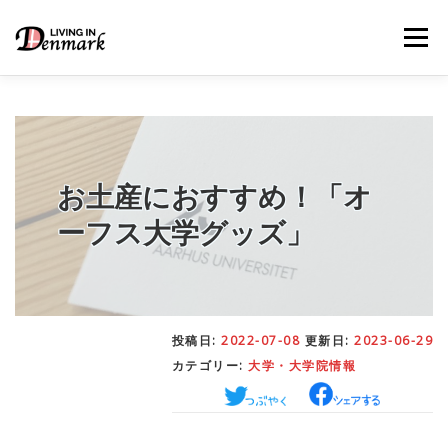
コ
ン
メニュー
テ
ン
ツ
へ
ス
キ
LIFE TIPS
FOOD
– 生活便利帳
– ごはん事情
ッ
プ
お土産におすすめ！「オ
ーフス大学グッズ」
STUDY
– 留学関連情報
WORK
– デンマークの働き方
投稿日:
2022-07-08
更新日:
2023-06-29
カテゴリー:
大学・大学院情報
OUR INSIGHT
– 日本人の考察