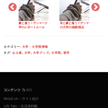
違う！デンマーク
米と豪と違う？デンマーク
米と豪にはない？デ
レポートルール
の大学の成績/採点
クらしいOral Exam
カテゴリー:
大学・大学院情報
タグ:
お土産
,
大学
,
大学グッズ
,
大学院
,
留学
コンテンツ
RSS
About Us – サイト紹介
Life Tips – 生活便利帳