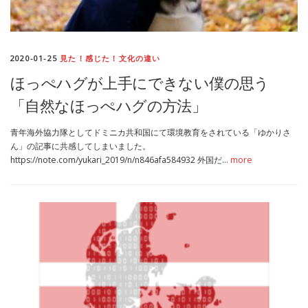
MEDIA
TRAVEL
– メディア掲載
– 旅行
2020-01-25
見た！感じた！文化の違い
EVERYDAY
– 日常ブログ
ほっぺハグが上手にできない僕の思う
「自然なほっぺハグの方法」
ABOUT US
- サイトについて
青年海外協力隊としてドミニカ共和国にて環境教育をされている「ゆかりさ
ん」の記事に共感してしまいました。
https://note.com/yukari_2019/n/n846afa584932 外国だ…
more