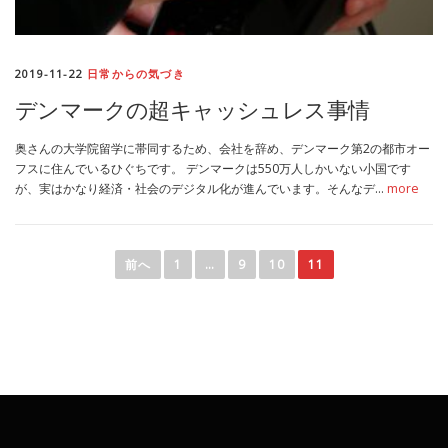
2019-11-22
日常からの気づき
デンマークの超キャッシュレス事情
奥さんの大学院留学に帯同するため、会社を辞め、デンマーク第2の都市オー
フスに住んでいるひぐちです。 デンマークは550万人しかいない小国です
が、実はかなり経済・社会のデジタル化が進んでいます。そんなデ…
more
投
稿
前へ
1
…
9
10
11
ナ
ビ
ゲ
ー
シ
ョ
ン