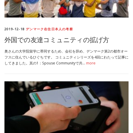
2019-12-18
デンマーク在住日本人の考察
外国での友達コミュニティの拡げ方
奥さんの大学院留学に帯同するため、会社を辞め、デンマーク第2の都市オー
フスに住んでいるひぐちです。 コミュニティシリーズを4回にわたって記事に
してきました。其の1：Spouse Communityで共…
more