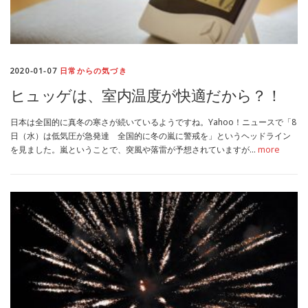
2020-01-07
日常からの気づき
ヒュッゲは、室内温度が快適だから？！
日本は全国的に真冬の寒さが続いているようですね。Yahoo！ニュースで「8
日（水）は低気圧が急発達 全国的に冬の嵐に警戒を」というヘッドライン
を見ました。嵐ということで、突風や落雷が予想されていますが…
more