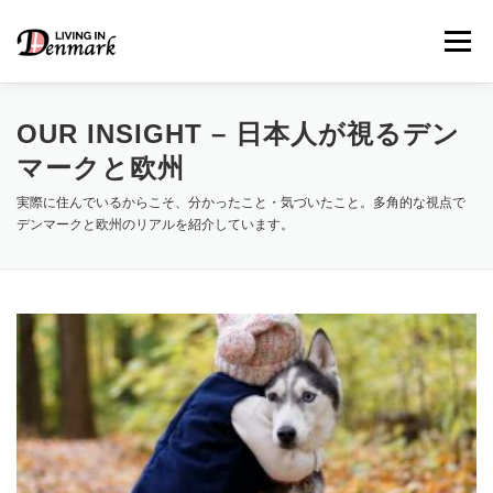
コ
ン
メニュー
テ
ン
ツ
へ
OUR INSIGHT – 日本人が視るデン
ス
マークと欧州
キ
LIFE TIPS
FOOD
– 生活便利帳
– ごはん事情
ッ
実際に住んでいるからこそ、分かったこと・気づいたこと。多角的な視点で
プ
デンマークと欧州のリアルを紹介しています。
STUDY
– 留学関連情報
WORK
– デンマークの働き方
OUR INSIGHT
– 日本人の考察