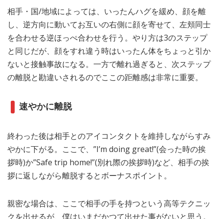
相手・国/地域によっては、いったんハグを緩め、顔を離
し、逆方向に動いてお互いの右側に顔を寄せて、左頬同士
を合わせる逆ほっぺ合わせを行う。やり方は3のステップ
と同じだが、顔をすれ違う時はいったん体をちょっと引か
ないと接触事故になる。一方で離れ過ぎると、次ステップ
の離脱と勘違いされるのでここの距離感は非常に重要。
速やかに離脱
終わった後は相手とのアイコンタクトを維持しながらすみ
やかに下がる。ここで、”I’m doing great!”(会った時の挨
拶時)か”Safe trip home!”(別れ際の挨拶時)など、相手の挨
拶に返しながら離脱するとボーナスポイント。
親密な場合は、ここで相手の手を持つという高等テクニッ
クを出せるが、僕はいまだかつて出せた事がないと思う。