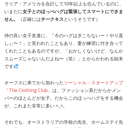
ラリア・アメリカを合計して10年以上も住んでいるのに、
いまだに
女子とのほっぺハグは緊張してスマートにできま
せん。
（正確には
チークキス
というそうです）
仲の良い女子友達に、「今のハグはぎこちないー！やり直
しぃ〜！」と笑われたこともあり、妻が練習に付き合って
くれたこともあるのですが、「おかしくないけど、なんか
スムーズじゃないんだよね〜（笑）」とからかわれる始末
です
オーフスに来てから加わった
ソーシャル・スタートアップ
「The Clothing Club」
は、ファッション系だからかメン
バーのほとんどが女子。だからこのほっぺハグをする機会
が、これまた非常に多い >_<。
それでも、オーストラリアの学校の先生、ホームステイ先