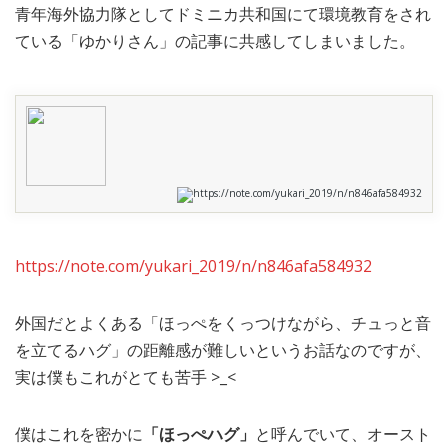
青年海外協力隊としてドミニカ共和国にて環境教育をされ
MEDIA
TRAVEL
– メディア掲載
– 旅行
ている「ゆかりさん」の記事に共感してしまいました。
EVERYDAY
– 日常ブログ
ABOUT US
- サイトについて
https://note.com/yukari_2019/n/n846afa584932
https://note.com/yukari_2019/n/n846afa584932
外国だとよくある「ほっぺをくっつけながら、チュっと音
を立てるハグ」の距離感が難しいというお話なのですが、
実は僕もこれがとても苦手 >_<
僕はこれを密かに
「ほっぺハグ」
と呼んでいて、オースト