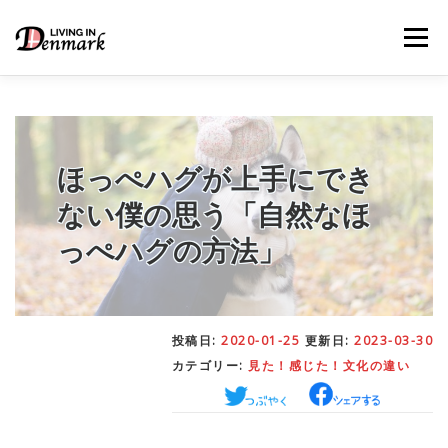
コ
ン
メニュー
テ
ン
ツ
へ
ス
キ
LIFE TIPS
FOOD
– 生活便利帳
– ごはん事情
ッ
ほっぺハグが上手にでき
プ
ない僕の思う「自然なほ
STUDY
– 留学関連情報
っぺハグの方法」
WORK
– デンマークの働き方
投稿日:
2020-01-25
更新日:
2023-03-30
カテゴリー:
見た！感じた！文化の違い
OUR INSIGHT
– 日本人の考察