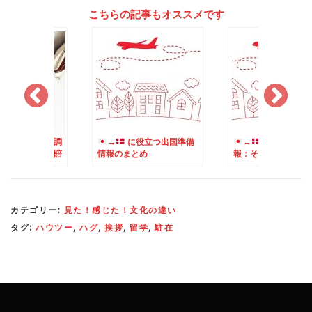
こちらの記事もオススメです
役立つ出国準備
→
準備に役立つ情
→
準備に役立
とめ
報：そのスマホ、デンマー
報：すぐに使える現
クで使用可能？
帯プラン
カテゴリー:
見た！感じた！文化の違い
タグ:
ハウツー
,
ハグ
,
挨拶
,
留学
,
駐在