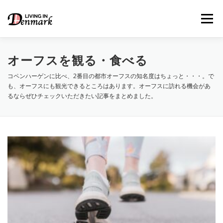
コ
ン
メニュー
テ
ン
ツ
へ
オーフスを観る・食べる
ス
キ
コペンハーゲンに比べ、2番目の都市オーフスの知名度はちょっと・・・。で
LIFE TIPS
FOOD
– 生活便利帳
– ごはん事情
ッ
も、オーフスにも観光できるところはあります。オーフスに訪れる機会があ
プ
るならぜひチェックいただきたい記事をまとめました。
STUDY
– 留学関連情報
WORK
– デンマークの働き方
OUR INSIGHT
– 日本人の考察