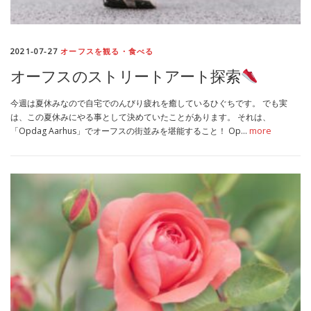
MEDIA
TRAVEL
– メディア掲載
– 旅行
2021-07-27
オーフスを観る・食べる
EVERYDAY
– 日常ブログ
オーフスのストリートアート探索
今週は夏休みなので自宅でのんびり疲れを癒しているひぐちです。 でも実
は、この夏休みにやる事として決めていたことがあります。 それは、
ABOUT US
- サイトについて
「Opdag Aarhus」でオーフスの街並みを堪能すること！ Op…
more