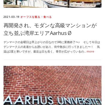
2021-03-19
オーフスを観る・食べる
再開発され、モダンな高級マンションが
立ち並ぶ湾岸エリアAarhus Ø
デンマークの金曜日は早上がりの日なので3時に業務終了〜♪ そして今日は
デンマーク人の友達からお誘いがあり、街中散歩に行ってきました〜！ 気
温は2度と寒いですが、最近は日も長く、青空が広がっているの…
more