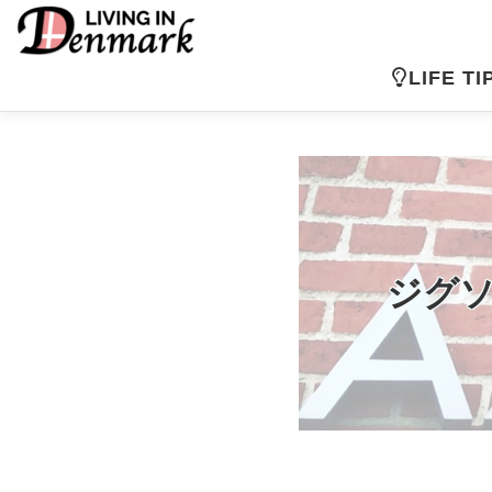
コ
ン
テ
LIFE TI
ン
ツ
へ
ス
キ
ッ
プ
ジグ