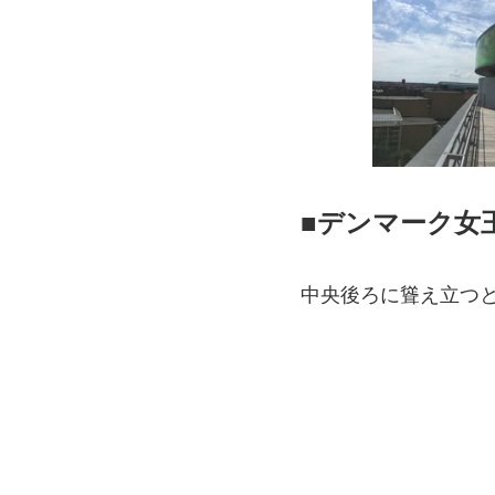
■
デンマーク女
中央後ろに聳え立つ