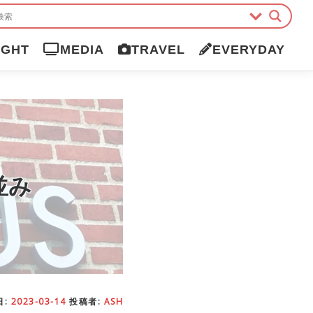
IGHT
MEDIA
TRAVEL
EVERYDAY
並み
日:
2023-03-14
投稿者:
ASH