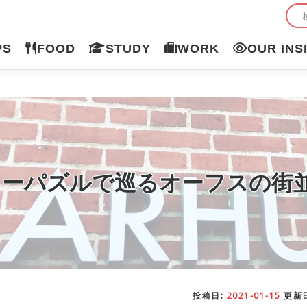
PS
FOOD
STUDY
WORK
OUR INS
ソーパズルで巡るオーフスの街
投稿日:
2021-01-15
更新