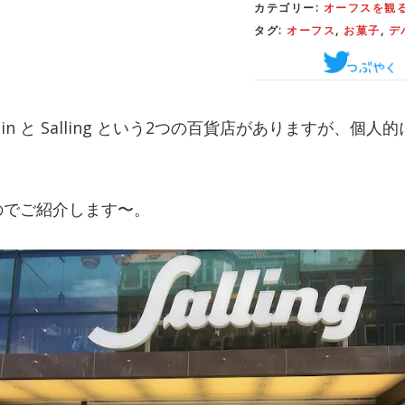
カテゴリー:
オーフスを観
タグ:
オーフス
,
お菓子
,
デ
n と Salling という2つの百貨店がありますが、個人的には
のでご紹介します〜。