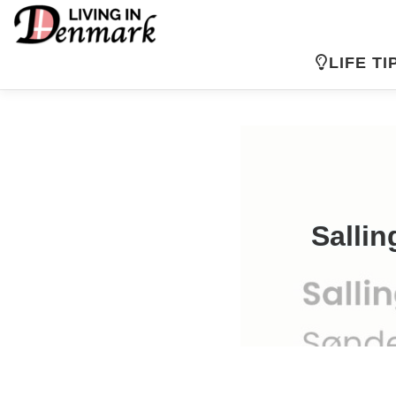
コ
ン
テ
LIFE TI
ン
ツ
へ
ス
キ
ッ
プ
Sal