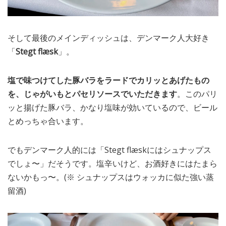
そして最後のメインディッシュは、デンマーク人大好き
「
Stegt flæsk
」。
塩で味つけてした豚バラをラードでカリッとあげたもの
を、じゃがいもとパセリソースでいただきます
。このパリ
ッと揚げた豚バラ、かなり塩味が効いているので、ビール
とめっちゃ合います。
でもデンマーク人的には「Stegt flæskにはシュナップス
でしょ〜」だそうです。塩辛いけど、お酒好きにはたまら
ないかもっ〜。(※ シュナップスはウォッカに似た強い蒸
留酒)