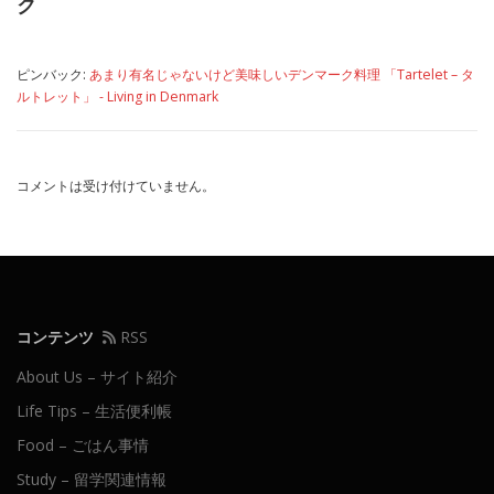
ク
ピンバック:
あまり有名じゃないけど美味しいデンマーク料理 「Tartelet – タ
ルトレット」 - Living in Denmark
コメントは受け付けていません。
コンテンツ
RSS
About Us – サイト紹介
Life Tips – 生活便利帳
Food – ごはん事情
Study – 留学関連情報