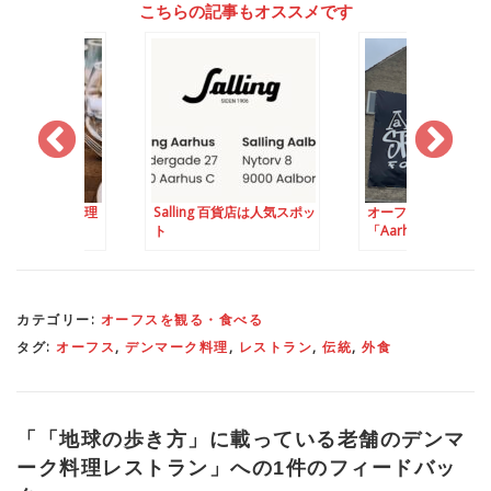
こちらの記事もオススメです
の新北欧料理
Salling 百貨店は人気スポッ
オーフスの人気スポッ
ストラン
ト
「Aarhus Street Food
カテゴリー:
オーフスを観る・食べる
タグ:
オーフス
,
デンマーク料理
,
レストラン
,
伝統
,
外食
「
「地球の歩き方」に載っている老舗のデンマ
ーク料理レストラン
」への1件のフィードバッ