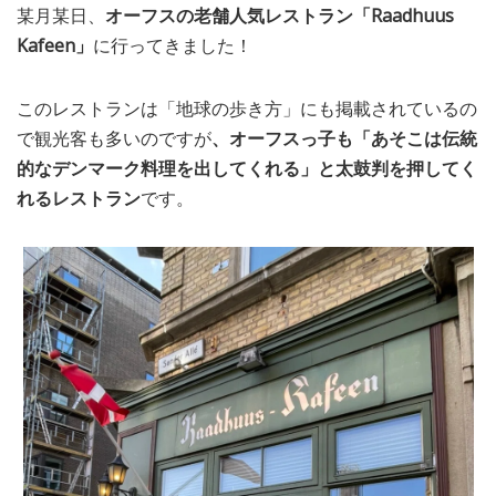
某月某日、
オーフスの老舗人気レストラン「Raadhuus
MEDIA
TRAVEL
– メディア掲載
– 旅行
Kafeen」
に行ってきました！
EVERYDAY
– 日常ブログ
このレストランは「地球の歩き方」にも掲載されているの
で観光客も多いのですが
、オーフスっ子も「あそこは伝統
的なデンマーク料理を出してくれる」と太鼓判を押してく
ABOUT US
- サイトについて
れるレストラン
です。