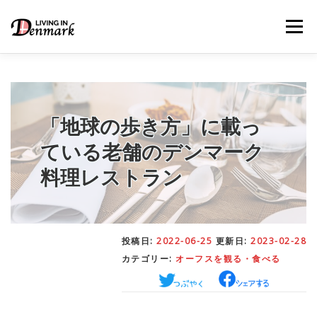
コ
ン
メニュー
テ
ン
ツ
へ
ス
キ
LIFE TIPS
FOOD
– 生活便利帳
– ごはん事情
ッ
「地球の歩き方」に載っ
プ
ている老舗のデンマーク
STUDY
– 留学関連情報
料理レストラン
WORK
– デンマークの働き方
投稿日:
2022-06-25
更新日:
2023-02-28
カテゴリー:
オーフスを観る・食べる
OUR INSIGHT
– 日本人の考察