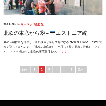
2022-08-14
ヨーロッパ旅行記
北欧の車窓から⑥ –
エストニア編
夏の長期休暇を利用し、欧州鉄道が乗り放題になるInterrail Global Passで北
欧を巡ってきたので、「北欧の車窓から」と題して旅の写真を投稿していま
す。 ＊＊＊ 僕たちの北欧の車窓旅行もい…
more
投
稿
前へ
1
2
3
4
…
8
次へ
ナ
ビ
ゲ
ー
シ
ョ