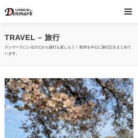
コ
ン
メニュー
テ
ン
ツ
へ
TRAVEL – 旅行
ス
キ
デンマークにいるのだから旅行も楽しもう！ 欧州を中心に旅行記をまとめて
LIFE TIPS
FOOD
– 生活便利帳
– ごはん事情
ッ
います。
プ
STUDY
– 留学関連情報
WORK
– デンマークの働き方
OUR INSIGHT
– 日本人の考察