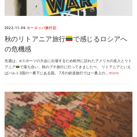
2022-11-06
ヨーロッパ旅行記
秋のリトアニア旅行
で感じるロシアへ
の危機感
先週は、eスポーツの大会に出場するため欧州に訪れたアメリカの友人とリト
アニア
で落ち合い、秋のプチ旅行に行ってきました〜。 リトアニアといえ
ばバルト3国の一番下にある国。 7月の鉄道旅行では一番上の…
more