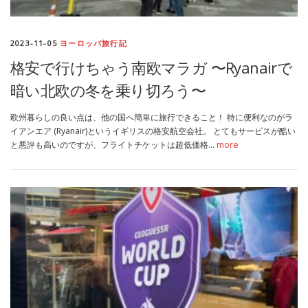
2023-11-05
ヨーロッパ旅行記
格安で行けちゃう南欧マラガ 〜Ryanairで
暗い北欧の冬を乗り切ろう〜
欧州暮らしの良い点は、他の国へ簡単に旅行できること！ 特に便利なのがラ
イアンエア (Ryanair)というイギリスの格安航空会社。 とてもサービスが酷い
と悪評も高いのですが、フライトチケットは超低価格…
more