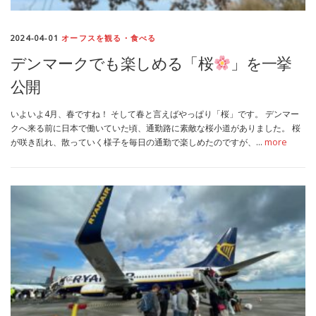
MEDIA
TRAVEL
– メディア掲載
– 旅行
2024-04-01
オーフスを観る・食べる
デンマークでも楽しめる「桜
」を一挙
EVERYDAY
– 日常ブログ
公開
いよいよ4月、春ですね！ そして春と言えばやっぱり「桜」です。 デンマー
ABOUT US
- サイトについて
クへ来る前に日本で働いていた頃、通勤路に素敵な桜小道がありました。 桜
が咲き乱れ、散っていく様子を毎日の通勤で楽しめたのですが、…
more