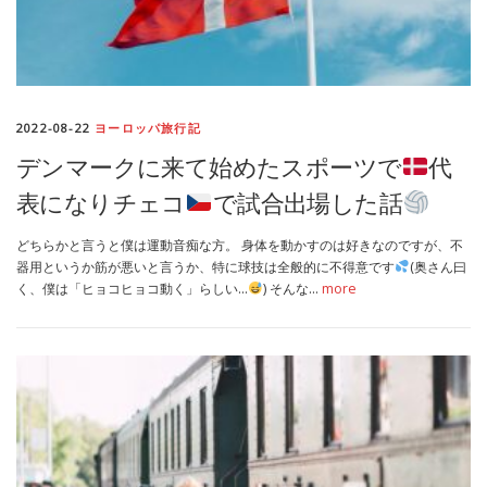
2022-08-22
ヨーロッパ旅行記
デンマークに来て始めたスポーツで
代
表になりチェコ
で試合出場した話
どちらかと言うと僕は運動音痴な方。 身体を動かすのは好きなのですが、不
器用というか筋が悪いと言うか、特に球技は全般的に不得意です
(奥さん曰
く、僕は「ヒョコヒョコ動く」らしい…
) そんな…
more