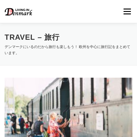
コ
ン
メニュー
テ
ン
ツ
へ
TRAVEL – 旅行
ス
キ
デンマークにいるのだから旅行も楽しもう！ 欧州を中心に旅行記をまとめて
LIFE TIPS
FOOD
– 生活便利帳
– ごはん事情
ッ
います。
プ
STUDY
– 留学関連情報
WORK
– デンマークの働き方
OUR INSIGHT
– 日本人の考察