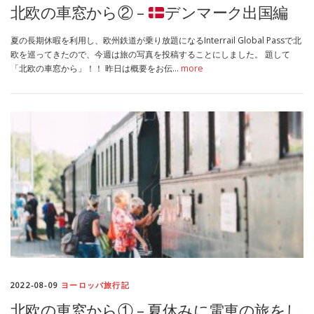
北欧の車窓から② –
デンマーク出国編
夏の長期休暇を利用し、欧州鉄道が乗り放題になるInterrail Global Passで北
欧を巡ってきたので、今週は旅の写真を投稿することにしました。 題して
「北欧の車窓から」！！ 昨日は概要をお伝…
more
2022-08-09
ヨーロッパ旅行記
北欧の車窓から① – 夏休みに電車の旅をし