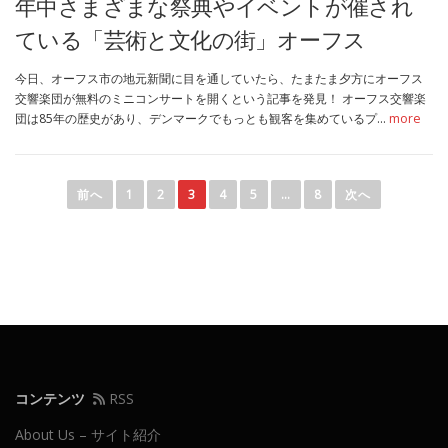
年中さまざまな祭典やイベントが催され
ている「芸術と文化の街」オーフス
今日、オーフス市の地元新聞に目を通していたら、たまたま夕方にオーフス
交響楽団が無料のミニコンサートを開くという記事を発見！ オーフス交響楽
団は85年の歴史があり、デンマークでもっとも観客を集めているプ…
more
投
稿
前へ
1
2
3
4
5
…
8
次へ
ナ
ビ
ゲ
ー
シ
ョ
ン
コンテンツ
RSS
About Us – サイト紹介