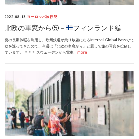
MEDIA
TRAVEL
– メディア掲載
– 旅行
2022-08-13
ヨーロッパ旅行記
北欧の車窓から⑤ –
フィンランド編
EVERYDAY
– 日常ブログ
夏の長期休暇を利用し、欧州鉄道が乗り放題になるInterrail Global Passで北
欧を巡ってきたので、今週は「北欧の車窓から」と題して旅の写真を投稿し
ています。 ＊＊＊ スウェーデンから電車…
more
ABOUT US
- サイトについて