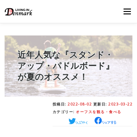
コ
ン
メニュー
テ
ン
ツ
へ
ス
キ
LIFE TIPS
FOOD
– 生活便利帳
– ごはん事情
ッ
近年人気な『スタンド・
プ
アップ・パドルボード』
STUDY
– 留学関連情報
が夏のオススメ！
WORK
– デンマークの働き方
投稿日:
2022-08-02
更新日:
2023-03-22
カテゴリー:
オーフスを観る・食べる
OUR INSIGHT
– 日本人の考察