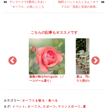
デンマークで2番目に大きい
無料イベントもたくさん！オー
「オーフス」の良いところ
フスの「芸術と音楽の祭典」
こちらの記事もオススメです
orsgade （ノ
夏は、Åboulevardenのテ
デンマークで2番目
ル通り）
ラス席がオススメ♬
い「オーフス」の良
ろ
カテゴリー:
オーフスを観る・食べる
タグ:
イベント
,
オーフス
,
スポーツ
,
マリンスポーツ
,
夏