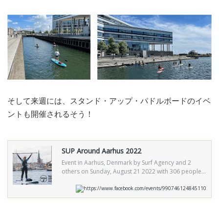
そして来週には、スタンド・アップ・パドルボードのイベ
ントも開催されるそう！
SUP Around Aarhus 2022
Event in Aarhus, Denmark by Surf Agency and 2
others on Sunday, August 21 2022 with 306 people
interested and 54 people going. 29 posts in the
discussion.
https://www.facebook.com/events/990746124845110