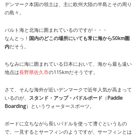
デンマーク本国の領土は、主に欧州大陸の半島とその周り
MEDIA
TRAVEL
– メディア掲載
– 旅行
の島々。
EVERYDAY
– 日常ブログ
バルト海と北海に囲まれているのですが・・・
なんとっ！
国内のどこの場所にいても常に海から50km圏
内
だそう。
ABOUT US
- サイトについて
ちなみに海に囲まれている日本において、海から最も遠い
地点は
長野県佐久市
の115kmだそうです。
さて、そんな海外が近いデンマークで近年人気が高まって
いるのが、
スタンド・アップ・パドルボード
（
Paddle
Boarding
）というウォータースポーツ。
ボードに立ちながら長いパドルを使って漕ぐというもの
で、一見するとサーフィンのようですが、サーフィンとは