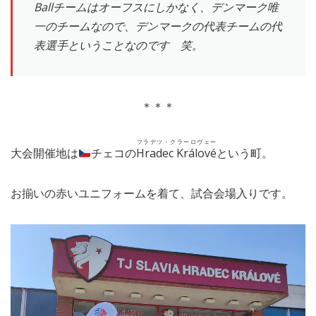
Ballチームはオーフスにしかなく、デンマーク唯
一のチームなので、デンマークの代表チームの代
表選手ということなのです 笑。
＊＊＊
フラデツ・クラーロヴェー
大会開催地は
チェコの
Hradec Králové
という町。
お揃いの赤いユニフォームを着て、試合会場入りです。