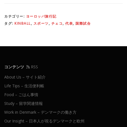
カテゴリー:
ヨーロッパ旅行記
タグ:
KINBALL
,
スポーツ
,
チェコ
,
代表
,
国際試合
コンテンツ
RSS
About Us – サイト紹介
Life Tips – 生活便利帳
Food – ごはん事情
Study – 留学関連情報
Work in Denmark – デンマークの働き方
Our Insight – 日本人が視るデンマークと欧州