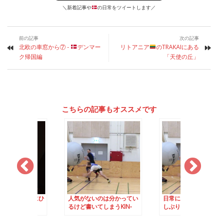
＼新着記事や
の日常をツイートします／
前の記事
次の記事
北欧の車窓から⑦ -
デンマー
リトアニア
のTRAKAIにある
ク帰国編
「天使の丘」
こちらの記事もオススメです
ンマークのTVにひ
人気がないのは分かってい
日常に戻るデンマー
ビュー！！
るけど書いてしまうKIN-
しぶりのインドア・
BALL
ツ