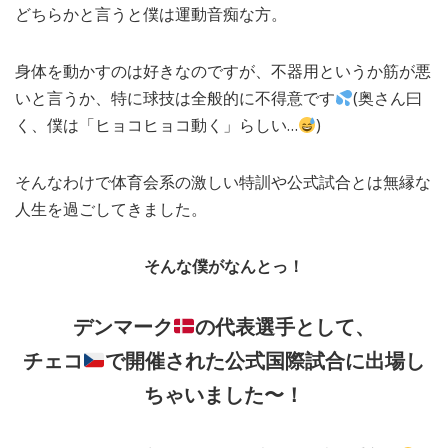
どちらかと言うと僕は運動音痴な方。
MEDIA
TRAVEL
– メディア掲載
– 旅行
身体を動かすのは好きなのですが、不器用というか筋が悪
EVERYDAY
– 日常ブログ
いと言うか、特に球技は全般的に不得意です
(奥さん曰
く、僕は「ヒョコヒョコ動く」らしい…
)
ABOUT US
- サイトについて
そんなわけで体育会系の激しい特訓や公式試合とは無縁な
人生を過ごしてきました。
そんな僕がなんとっ！
デンマーク
の代表選手として、
チェコ
で開催された公式国際試合に出場し
ちゃいました〜！