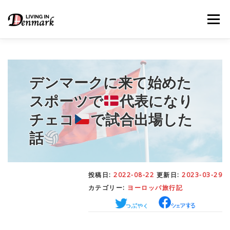
コ
ン
メニュー
テ
ン
ツ
へ
ス
キ
デンマークに来て始めた
LIFE TIPS
FOOD
– 生活便利帳
– ごはん事情
ッ
プ
スポーツで
代表になり
チェコ
で試合出場した
STUDY
– 留学関連情報
話
WORK
– デンマークの働き方
投稿日:
2022-08-22
更新日:
2023-03-29
カテゴリー:
ヨーロッパ旅行記
OUR INSIGHT
– 日本人の考察