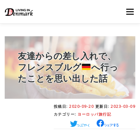
コ
ン
メニュー
テ
ン
ツ
へ
ス
キ
LIFE TIPS
FOOD
– 生活便利帳
– ごはん事情
ッ
友達からの差し入れで、
プ
フレンスブルグ
へ行っ
STUDY
– 留学関連情報
たことを思い出した話
WORK
– デンマークの働き方
投稿日:
2020-09-20
更新日:
2023-03-09
カテゴリー:
ヨーロッパ旅行記
OUR INSIGHT
– 日本人の考察