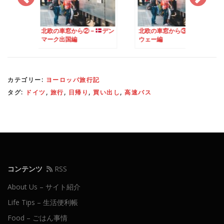
から② –
デン
北欧の車窓から③ –
ノル
北欧の車窓から④ –
国編
ウェー編
ェーデン編
カテゴリー:
ヨーロッパ旅行記
タグ:
ドイツ
,
旅行
,
日帰り
,
買い出し
,
高速バス
コンテンツ
RSS
About Us – サイト紹介
Life Tips – 生活便利帳
Food – ごはん事情