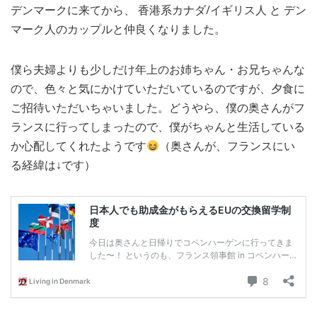
デンマークに来てから、 香港系カナダ/イギリス人 と デン
MEDIA
TRAVEL
– メディア掲載
– 旅行
マーク人のカップルと仲良くなりました。
EVERYDAY
– 日常ブログ
僕ら夫婦よりも少しだけ年上のお姉ちゃん・お兄ちゃんな
ので、色々と気にかけていただいているのですが、夕食に
ご招待いただいちゃいました。どうやら、僕の奥さんがフ
ABOUT US
- サイトについて
ランスに行ってしまったので、僕がちゃんと生活している
か心配してくれたようです
（奥さんが、フランスにい
る経緯は↓です）