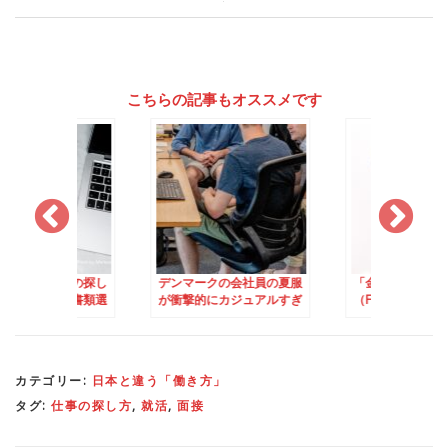
こちらの記事もオススメです
クでの仕事の探し
デンマークの会社員の夏服
「金曜日に飲む
ンマークは書類選
が衝撃的にカジュアルすぎ
（Fredagsbar）」
関
る件
デンマークの飲み文
とつ
カテゴリー:
日本と違う「働き方」
タグ:
仕事の探し方
,
就活
,
面接