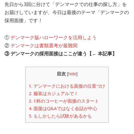
先日から3回に分けて「デンマークでの仕事の探し方」を
MEDIA
TRAVEL
– メディア掲載
– 旅行
お届けしていますが、今日は最後のテーマ「デンマークの
採用面接」です！
EVERYDAY
– 日常ブログ
①
デンマーク版ハローワークを活用しよう
②
デンマークは書類選考が最難関
ABOUT US
- サイトについて
③ デンマークの採用面接はここが違う【← 本記事】
目次
[
hide
]
1.
デンマークにおける面接の位置づけ
2.
服装はカジュアルで！
3.
1杯のコーヒーが面接のスタート
4.
面接はQ&Aではなく会話が中心
5.
もしかしたら試験があるかも