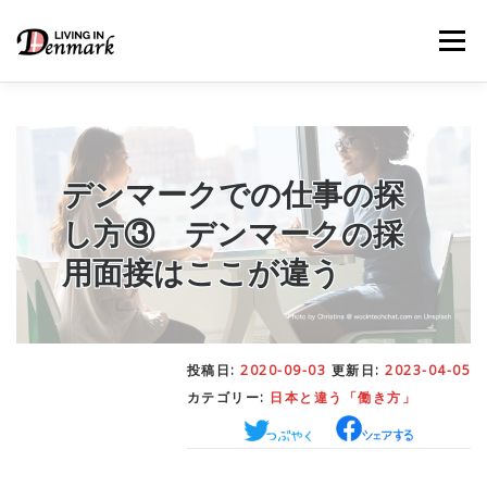
コ
ン
メニュー
テ
ン
ツ
へ
ス
キ
LIFE TIPS
FOOD
– 生活便利帳
– ごはん事情
ッ
デンマークでの仕事の探
プ
し方③ デンマークの採
STUDY
– 留学関連情報
用面接はここが違う
WORK
– デンマークの働き方
投稿日:
2020-09-03
更新日:
2023-04-05
カテゴリー:
日本と違う「働き方」
OUR INSIGHT
– 日本人の考察