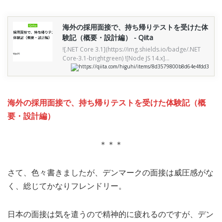
海外の採用面接で、持ち帰りテストを受けた体
験記（概要・設計編） - Qiita
![.NET Core 3.1](https://img.shields.io/badge/.NET
Core-3.1-brightgreen) ![Node JS 14.x]
(https://img.shields.io/badge/Node JS-14.x-bright...
https://qiita.com/higuhi/items/8d3579800b8d64e4fdd3
海外の採用面接で、持ち帰りテストを受けた体験記（概
要・設計編）
＊＊＊
さて、色々書きましたが、デンマークの面接は威圧感がな
く、総じてかなりフレンドリー。
日本の面接は気を遣うので精神的に疲れるのですが、デン