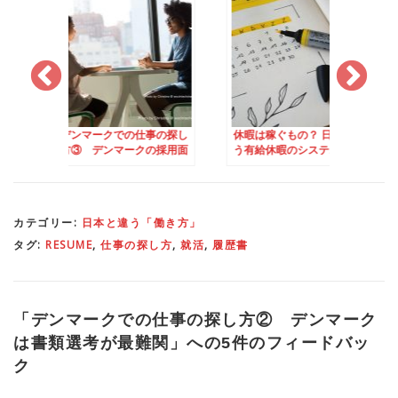
クでの仕事の探し
休暇は稼ぐもの？ 日本と違
会社が従業員にクリ
ンマークの採用面
う有給休暇のシステム
プレゼントを贈る風
が違う
るデンマーク
カテゴリー:
日本と違う「働き方」
タグ:
RESUME
,
仕事の探し方
,
就活
,
履歴書
「
デンマークでの仕事の探し方② デンマーク
は書類選考が最難関
」への5件のフィードバッ
ク