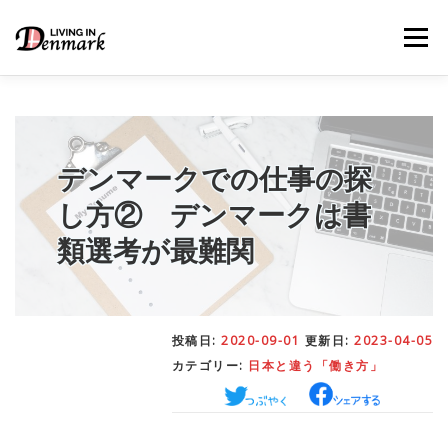
コ
ン
メニュー
テ
ン
ツ
へ
ス
キ
LIFE TIPS
FOOD
– 生活便利帳
– ごはん事情
ッ
デンマークでの仕事の探
プ
し方② デンマークは書
STUDY
– 留学関連情報
類選考が最難関
WORK
– デンマークの働き方
投稿日:
2020-09-01
更新日:
2023-04-05
カテゴリー:
日本と違う「働き方」
OUR INSIGHT
– 日本人の考察