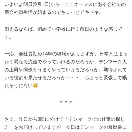
いよいよ明日(9月1日)から、ここオーフスにある会社での
MEDIA
TRAVEL
– メディア掲載
– 旅行
新会社員生活が始まるのでちょっとドキドキ。
EVERYDAY
– 日常ブログ
例えるならば、初めて小学校に行く前日のような感じで
す。
ABOUT US
- サイトについて
一応、会社員勤め14年の経験がありますが、日本とはまっ
たく異なる流儀でやっていけるのだろうか、デンマーク人
の上司や同僚とうまくやっていけるだろうか、期待されて
いる役割を果たせるだろうか・・・、ちょっと緊張して眠
れそうにない
＊＊＊
さて、昨日から3回に分けて「デンマークでの仕事の探し
方」をお届けしていますが、今日はデンマークの履歴書に