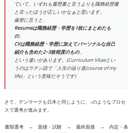
ていて、いずれも履歴書と言うよりも職務経歴書
と言ったほうが正しいかなぁと思います。
厳密に言うと、
Resumeは職務経歴・学歴を1枚にまとめたも
の
、
CVは職務経歴・学歴に加えてパーソナルな自己
紹介も含めた2~3枚程度のもの
、
という違いがあります。(Curriculum Vitaeとい
うのはラテン語で「人生の辿り道(course of my
life)」という意味だそうです)
さて、デンマークも日本と同じように、↓のようなプロセ
スで選考が進みます。
書類選考 → 面接・試験 → 最終面接 → 内定・条