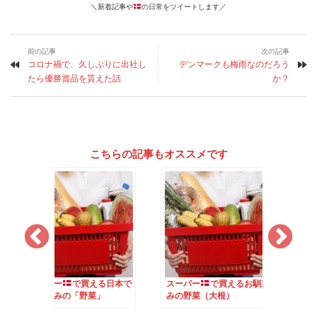
＼新着記事や
の日常をツイートします／
前の記事
次の記事
コロナ禍で、久しぶりに出社し
デンマークも梅雨なのだろう
たら優勝賞品を貰えた話
か？
こちらの記事もオススメです
で買える日本で
スーパー
で買えるお馴染
スーパー
で買える
の「野菜」
みの野菜（大根）