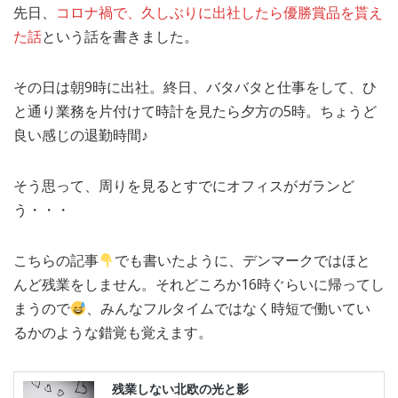
先日、
コロナ禍で、久しぶりに出社したら優勝賞品を貰え
MEDIA
TRAVEL
– メディア掲載
– 旅行
た話
という話を書きました。
EVERYDAY
– 日常ブログ
その日は朝9時に出社。終日、バタバタと仕事をして、ひ
と通り業務を片付けて時計を見たら夕方の5時。ちょうど
良い感じの退勤時間♪
ABOUT US
- サイトについて
そう思って、周りを見るとすでにオフィスがガランど
う・・・
こちらの記事
でも書いたように、デンマークではほと
んど残業をしません。それどころか16時ぐらいに帰ってし
まうので
、みんなフルタイムではなく時短で働いてい
るかのような錯覚も覚えます。