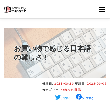
コ
ン
メニュー
テ
ン
ツ
へ
ス
キ
LIFE TIPS
FOOD
– 生活便利帳
– ごはん事情
ッ
プ
お買い物で感じる日本語
の難しさ！
STUDY
– 留学関連情報
WORK
– デンマークの働き方
投稿日:
2021-03-26
更新日:
2023-06-09
カテゴリー:
つれづれ日記
OUR INSIGHT
– 日本人の考察