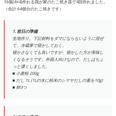
16個(4×4)作れる我が家のたこ焼き器で4回作れました。
（合計 64個分のたこ焼きです）
1. 前日の準備
生地作り。下記材料をダマにならないように混ぜ
て、冷蔵庫で寝かしておく。
寝かさなくても良いですが、寝かした方が美味し
くなるそうです。外国人向けなので、だしはちょ
っと濃くしました。
■ 小麦粉 200g
■ だし 1L (1Lの水に粉末のシマヤだしの素を10g)
■ 卵3つ