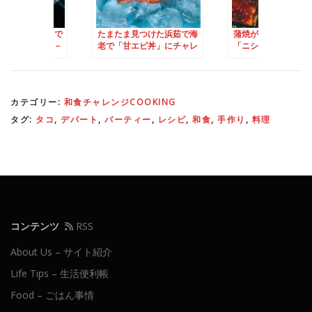
2℃のデンマークで
たまたま見つけた浜茹で海
蒲焼が食べたくなっ
本の冬の定番 －
老で「甘エビ丼」にチャレ
「ニシン」がおすす
「胡麻だれ作り」
ンジ！
カテゴリー:
和食チャレンジCOOKING
タグ:
タコ
,
デパート
,
パーティー
,
レシピ
,
和食
,
手作り
,
料理
コンテンツ
RSS
About Us – サイト紹介
Life Tips – 生活便利帳
Food – ごはん事情