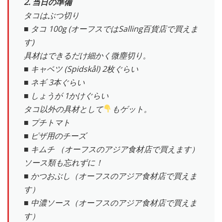
2. 当日の準備
タコはぶつ切り
■ タコ 100g (オーフスではSalling百貨店で買えま
す)
具材はできるだけ細かく微塵切り。
■ キャベツ (Spidskål) 2枚ぐらい
■ ネギ 3本ぐらい
■ しょうが 1かけぐらい
タコ以外の具材として
もゲット。
■ プチトマト
■ ピザ用のチーズ
■ キムチ （オーフスのアジア食材店で買えます）
ソース類も忘れずに！
■ かつおぶし（オーフスのアジア食材店で買えま
す）
■ 中濃ソース（オーフスのアジア食材店で買えま
す）