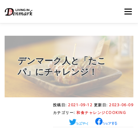
コ
ン
メニュー
テ
ン
ツ
へ
ス
キ
LIFE TIPS
FOOD
– 生活便利帳
– ごはん事情
ッ
プ
デンマーク人と「たこ
パ」にチャレンジ！
STUDY
– 留学関連情報
WORK
– デンマークの働き方
投稿日:
2021-09-12
更新日:
2023-06-09
カテゴリー:
和食チャレンジCOOKING
OUR INSIGHT
– 日本人の考察