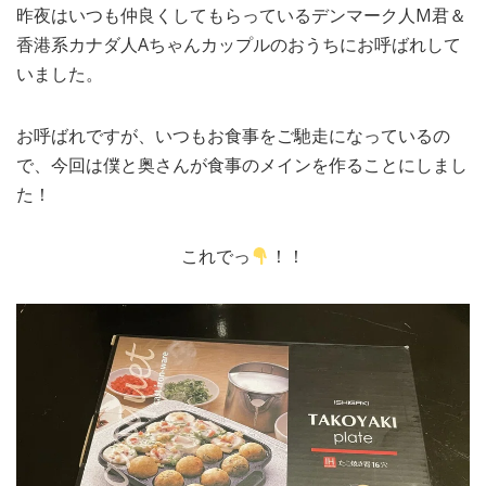
昨夜はいつも仲良くしてもらっているデンマーク人M君＆
MEDIA
TRAVEL
– メディア掲載
– 旅行
香港系カナダ人Aちゃんカップルのおうちにお呼ばれして
いました。
EVERYDAY
– 日常ブログ
お呼ばれですが、いつもお食事をご馳走になっているの
で、今回は僕と奥さんが食事のメインを作ることにしまし
ABOUT US
- サイトについて
た！
これでっ
！！