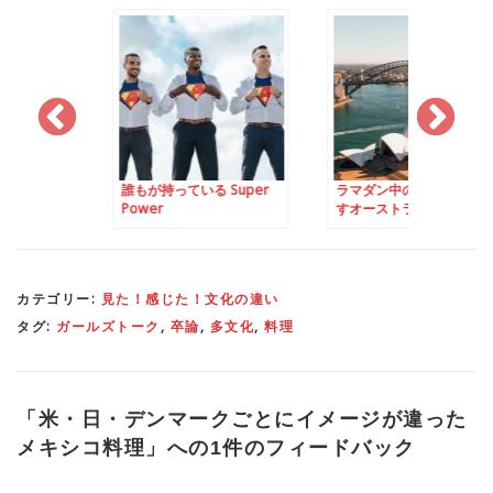
ている Super
ラマダン中の料理で思い出
日本とデンマークの
すオーストラリアの留学時
ナルドメニュー比較
代
カテゴリー:
見た！感じた！文化の違い
タグ:
ガールズトーク
,
卒論
,
多文化
,
料理
「
米・日・デンマークごとにイメージが違った
メキシコ料理
」への1件のフィードバック