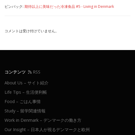
ピンバック:
期待以上に美味だった冷凍食品 #5 - Living in Denmark
コメントは受け付けていません。
コンテンツ
RSS
About Us – サイト紹介
Life Tips – 生活便利帳
Food – ごはん事情
Study – 留学関連情報
Work in Denmark – デンマークの働き方
Our Insight – 日本人が視るデンマークと欧州