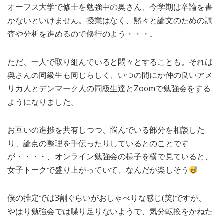
オーフス大学で修士を勉強中の奥さん、今学期は卒論を書
MEDIA
TRAVEL
– メディア掲載
– 旅行
かないといけません。授業はなく、黙々と論文のための調
査や分析を進めるので修行のよう・・・。
EVERYDAY
– 日常ブログ
ただ、一人で取り組んでいると悶々とすることも。それは
奥さんの同級生も同じらしく、いつの間にか仲の良いアメ
ABOUT US
- サイトについて
リカ人とデンマーク人の同級生達とZoomで勉強会をする
ようになりました。
お互いの進捗を共有しつつ、悩んでいる部分を相談した
り、論点の整理を手伝ったりしているとのことです
が・・・・、オンライン勉強会の様子を横で見ていると、
女子トークで盛り上がっていて、なんだか楽しそう
僕の推定では3割ぐらいがおしゃべりな感じ(笑)ですが、
やはり勉強会では喋り足りないようで、気分転換をかねた