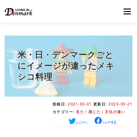
コ
ン
メニュー
テ
ン
ツ
へ
ス
キ
LIFE TIPS
FOOD
– 生活便利帳
– ごはん事情
ッ
米・日・デンマークごと
プ
にイメージが違ったメキ
STUDY
– 留学関連情報
シコ料理
WORK
– デンマークの働き方
投稿日:
2021-03-01
更新日:
2023-03-21
カテゴリー:
見た！感じた！文化の違い
OUR INSIGHT
– 日本人の考察