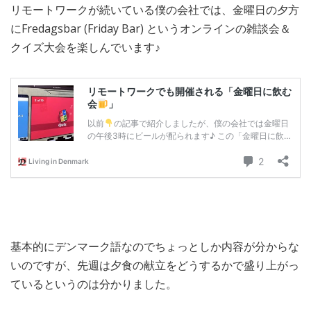
リモートワークが続いている僕の会社では、金曜日の夕方
MEDIA
TRAVEL
– メディア掲載
– 旅行
にFredagsbar (Friday Bar) というオンラインの雑談会＆
クイズ大会を楽しんでいます♪
EVERYDAY
– 日常ブログ
ABOUT US
- サイトについて
基本的にデンマーク語なのでちょっとしか内容が分からな
いのですが、先週は夕食の献立をどうするかで盛り上がっ
ているというのは分かりました。