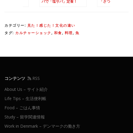
サバ」定食！
「さつま揚げ」にチャレン
「子持ちカレイの煮
ジ！
にチャレンジ！
カテゴリー:
見た！感じた！文化の違い
タグ:
カルチャーショック
,
和食
,
料理
,
魚
コンテンツ
RSS
About Us – サイト紹介
Life Tips – 生活便利帳
Food – ごはん事情
Study – 留学関連情報
Work in Denmark – デンマークの働き方