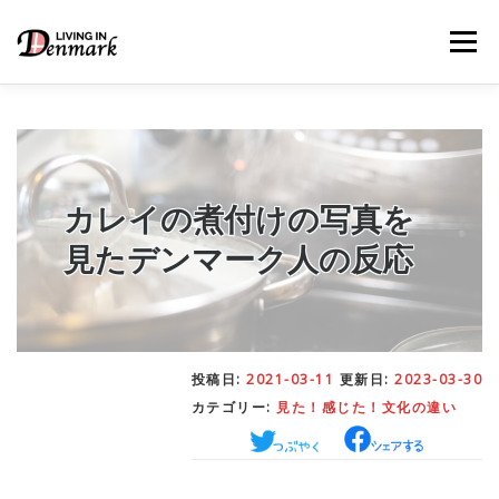
コ
ン
メニュー
テ
ン
ツ
へ
ス
キ
LIFE TIPS
FOOD
– 生活便利帳
– ごはん事情
ッ
プ
カレイの煮付けの写真を
見たデンマーク人の反応
STUDY
– 留学関連情報
WORK
– デンマークの働き方
投稿日:
2021-03-11
更新日:
2023-03-30
カテゴリー:
見た！感じた！文化の違い
OUR INSIGHT
– 日本人の考察