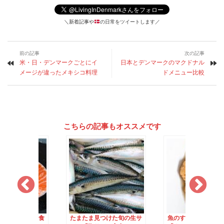
＼新着記事や
の日常をツイートします／
前の記事
次の記事
米・日・デンマークごとにイ
日本とデンマークのマクドナル
メージが違ったメキシコ料理
ドメニュー比較
こちらの記事もオススメです
見つけた旬の生サ
魚のすり身で「つみれ」
旬のカレイを見つけ