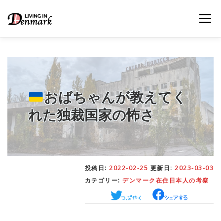
コ
ン
メニュー
テ
ン
ツ
へ
ス
キ
LIFE TIPS
FOOD
– 生活便利帳
– ごはん事情
ッ
プ
おばちゃんが教えてく
れた独裁国家の怖さ
STUDY
– 留学関連情報
WORK
– デンマークの働き方
投稿日:
2022-02-25
更新日:
2023-03-03
カテゴリー:
デンマーク在住日本人の考察
OUR INSIGHT
– 日本人の考察