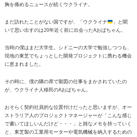
胸を痛めるニュースが続くウクライナ。
MEDIA
TRAVEL
– メディア掲載
– 旅行
まだ訪れたことがない国ですが、「ウクライナ
」と聞
EVERYDAY
– 日常ブログ
いて思い出すのは20年近く前に出会ったAおばちゃん。
当時の僕はまだ大学生。シドニーの大学で勉強しつつも、
ABOUT US
- サイトについて
現地の東芝でちょっとした開発プロジェクトに携わる機会
に恵まれました。
その時に、僕の隣の席で製図の仕事をまかされていたの
が、ウクライナ人移民のAおばちゃん。
おそらく契約社員的な位置付けだったと思いますが、オー
ストラリア人のプロジェクトマネージャーが「こんな感じ
で書いてほしいんだけど・・・」と雑なメモを持っていく
と、東芝製の工業用モーターや電気機械を納入するための