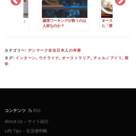
使えない「移住」
越境ワーキングが救うのは
オーストラリア時代
葉
人材なのか？
た「豚汁」
カテゴリー:
デンマーク在住日本人の考察
タグ:
インターン
,
ウクライナ
,
オーストラリア
,
チェルノブイリ
,
留
学
コンテンツ
RSS
About Us – サイト紹介
Life Tips – 生活便利帳