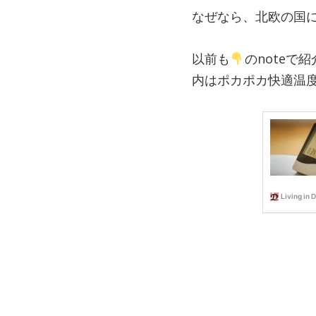
なぜなら、北欧の国
以前も
のnote
内はポカポカ快適温