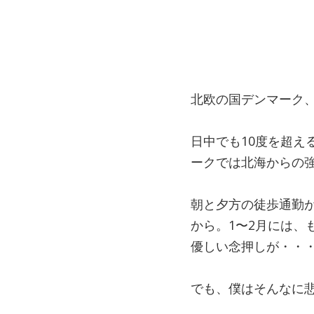
北欧の国デンマーク、
日中でも10度を超
ークでは北海からの
朝と夕方の徒歩通勤
から。1〜2月には
優しい念押しが・・・ (
でも、僕はそんなに