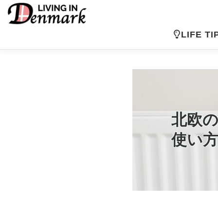
コ
ン
テ
LIFE TI
ン
ツ
へ
ス
キ
ッ
プ
北欧
使い