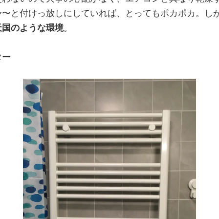
〜〜と付けっ放しにしていれば、とってもポカポカ。し
天国のような環境
。
ター