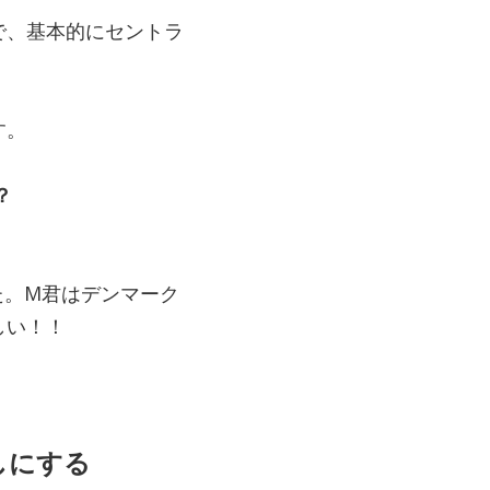
で、基本的にセントラ
す。
？
た。M君はデンマーク
しい！！
しにする