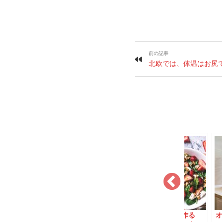
前の記事
北欧では、体温はお尻
キなの？ デ
デンマーク人が作る
オーフスのスタートア