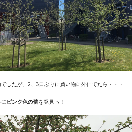
でしたが、2、3日ぶりに買い物に外にでたら・・・
ろに
ピンク色の蕾
を発見っ！