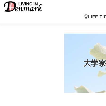
コ
ン
テ
LIFE TI
ン
ツ
へ
ス
キ
ッ
プ
大学