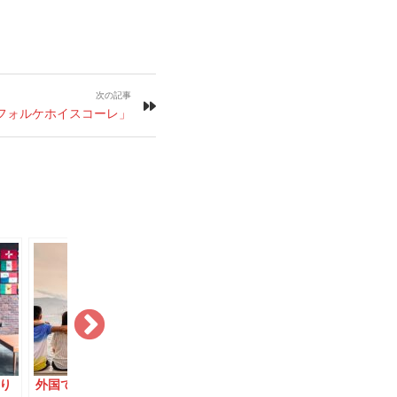
次の記事
フォルケホイスコーレ」
ニ
高校卒業を祝う伝統行
消費社会「Black
これはケー