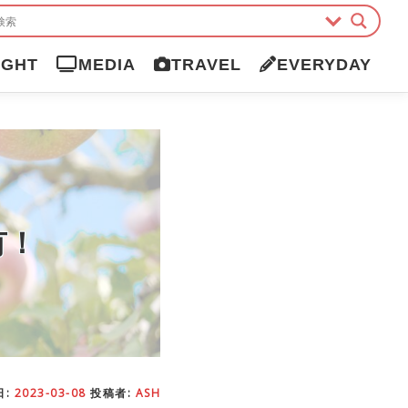
IGHT
MEDIA
TRAVEL
EVERYDAY
有！
日:
2023-03-08
投稿者:
ASH