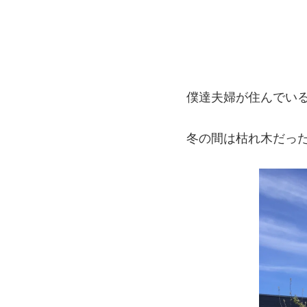
僕達夫婦が住んでい
冬の間は枯れ木だっ