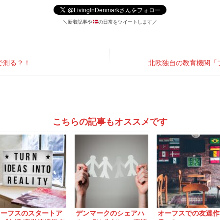
＼新着記事や
の日常をツイートします／
で測る？！
北欧独自の教育機関「
こちらの記事もオススメです
デンマークのシェアハ
オーフスでの友達作り
外国での友達コミュ