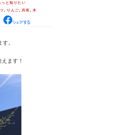
もっと知りたい
ツ
,
りんご
,
共有
,
木
ます。
映えます！