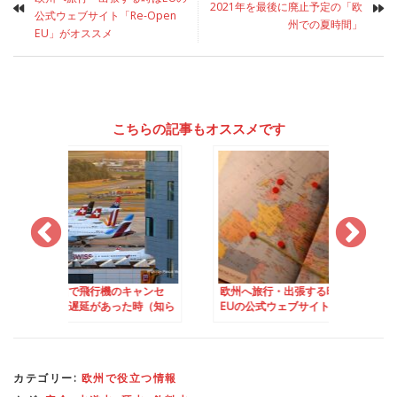
2021年を最後に廃止予定の「欧
公式ウェブサイト「Re-Open
州での夏時間」
EU」がオススメ
こちらの記事もオススメです
行機のキャンセ
欧州へ旅行・出張する時は
2021年を最後に廃
があった時（知ら
EUの公式ウェブサイト
「欧州での夏時間」
EU261法）
「Re-Open EU」がオスス
メ
カテゴリー:
欧州で役立つ情報