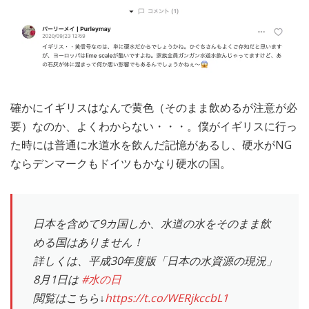
確かにイギリスはなんで黄色（そのまま飲めるが注意が必
要）なのか、よくわからない・・・。僕がイギリスに行っ
た時には普通に水道水を飲んだ記憶があるし、硬水がNG
ならデンマークもドイツもかなり硬水の国。
日本を含めて9カ国しか、水道の水をそのまま飲
める国はありません！
詳しくは、平成30年度版「日本の水資源の現況」
8月1日は
#水の日
閲覧はこちら↓
https://t.co/WERjkccbL1