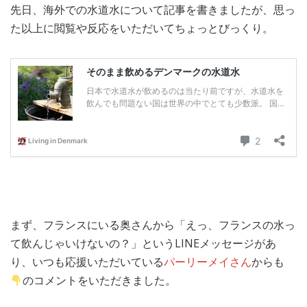
先日、海外での水道水について記事を書きましたが、思っ
MEDIA
TRAVEL
– メディア掲載
– 旅行
た以上に閲覧や反応をいただいてちょっとびっくり。
EVERYDAY
– 日常ブログ
ABOUT US
- サイトについて
まず、フランスにいる奥さんから「えっ、フランスの水っ
て飲んじゃいけないの？」というLINEメッセージがあ
り、いつも応援いただいている
パーリーメイさん
からも
のコメントをいただきました。