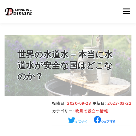
コ
ン
メニュー
テ
ン
ツ
へ
ス
キ
LIFE TIPS
FOOD
– 生活便利帳
– ごはん事情
ッ
世界の水道水 – 本当に水
プ
道水が安全な国はどこな
STUDY
– 留学関連情報
のか？
WORK
– デンマークの働き方
投稿日:
2020-09-23
更新日:
2023-03-22
カテゴリー:
欧州で役立つ情報
OUR INSIGHT
– 日本人の考察