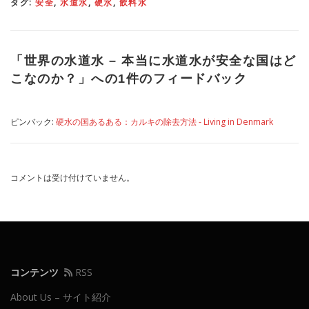
タグ:
安全
,
水道水
,
硬水
,
飲料水
「
世界の水道水 – 本当に水道水が安全な国はど
こなのか？
」への1件のフィードバック
ピンバック:
硬水の国あるある：カルキの除去方法 - Living in Denmark
コメントは受け付けていません。
コンテンツ
RSS
About Us – サイト紹介