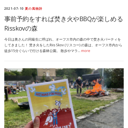
2021-07-10
夏の風物詩
事前予約をすれば焚き火やBBQが楽しめる
Risskovの森
今日は奥さんの同級生に呼ばれ、オーフス市内の森の中で焚き火パーティを
してきました！ 焚き火をしたRiis Skov (リスコー) の森は、オーフス市内から
徒歩15分ぐらいで行ける森林公園。 散歩やマラ…
more