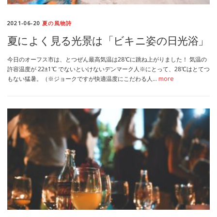
2021-06-20
夏の風物詩
夏によく見る光景は「ビキニ姿の日光浴」
今日のオーフス市は、とつぜん最高気温は28℃に跳ね上がりました！ 気温の
許容温度が 22±1℃ でないといけないデンマーク人※にとって、28℃はとてつ
もない猛暑。（※ジョークですが快適温度にこだわる人…
more