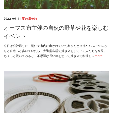
MEDIA
TRAVEL
– メディア掲載
– 旅行
2022-06-11
夏の風物詩
EVERYDAY
– 日常ブログ
オーフス市主催の自然の野草や花を楽しむ
イベント
ABOUT US
- サイトについて
今日は会社帰りに、別件で市内に出かけていた奥さんと合流〜♪ 2人でのんび
りと自宅へと歩いていたら、大聖堂広場で焚き火をしている人たちを発見。
ちょっと覗いてみると、不思議な長い棒を使って焚き火で料理し…
more