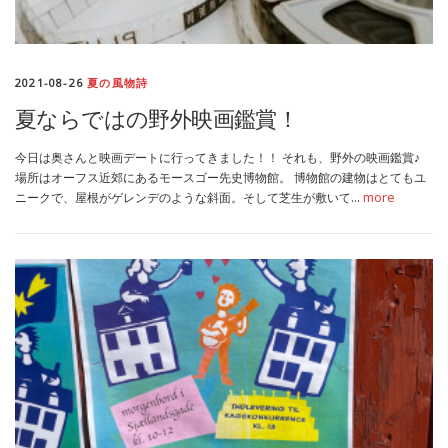
2021-08-26
夏の風物詩
夏ならではの野外映画鑑賞！
今日は奥さんと映画デートに行ってきました！！ それも、野外の映画鑑賞♪
場所はオーフス近郊にあるモースゴー先史博物館。 博物館の建物はとてもユ
ニークで、屋根がゲレンデのような斜面。そして芝生が敷いて…
more