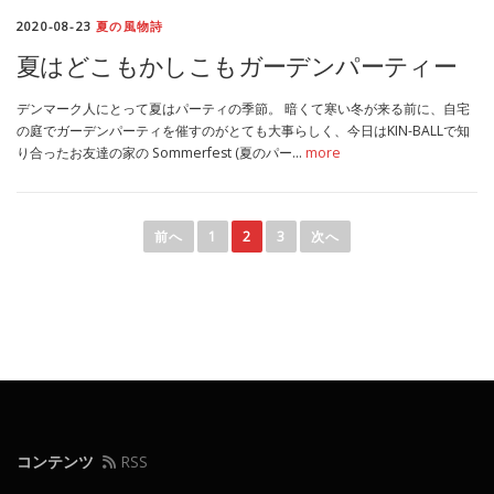
2020-08-23
夏の風物詩
夏はどこもかしこもガーデンパーティー
デンマーク人にとって夏はパーティの季節。 暗くて寒い冬が来る前に、自宅
の庭でガーデンパーティを催すのがとても大事らしく、今日はKIN-BALLで知
り合ったお友達の家の Sommerfest (夏のパー…
more
投
稿
前へ
1
2
3
次へ
ナ
ビ
ゲ
ー
シ
ョ
ン
コンテンツ
RSS