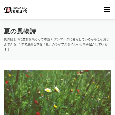
コ
ン
メニュー
テ
ン
ツ
へ
夏の風物詩
ス
キ
夏の始まりに魔女を焼くって本当？ デンマークに暮らしているからこそお伝
LIFE TIPS
FOOD
– 生活便利帳
– ごはん事情
ッ
えできる、1年で最高な季節「夏」のライフスタイルや行事を紹介していま
プ
す！
STUDY
– 留学関連情報
WORK
– デンマークの働き方
OUR INSIGHT
– 日本人の考察