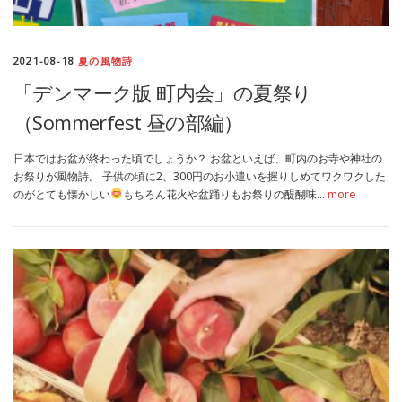
2021-08-18
夏の風物詩
「デンマーク版 町内会」の夏祭り
（Sommerfest 昼の部編）
日本ではお盆が終わった頃でしょうか？ お盆といえば、町内のお寺や神社の
お祭りが風物詩。 子供の頃に2、300円のお小遣いを握りしめてワクワクした
のがとても懐かしい
もちろん花火や盆踊りもお祭りの醍醐味…
more