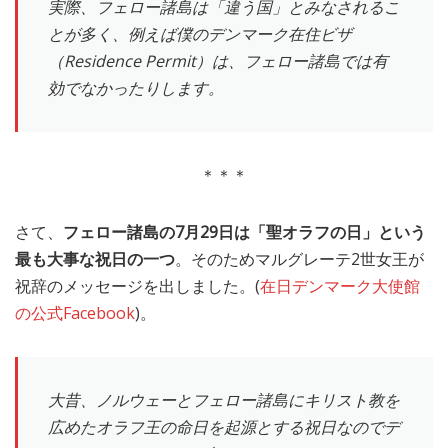
実際、フェロー諸島は「違う国」とみなされるこ
とが多く、例えば僕のデンマーク在住ビザ
（Residence Permit）は、フェロー諸島では有
効でなかったりします。
＊＊＊
さて、
フェロー諸島の7月29日は「聖オラフの日」という
最も大事な祝日の一つ
。そのためマルグレーテ2世女王が
祝辞のメッセージを出しました。(
在日デンマーク大使館
の公式Facebook
)。
大昔、ノルウェーとフェロー諸島にキリスト教を
広めたオラフ王の命日を起源とする祝日なのでデ