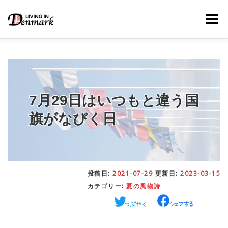
コ
ン
メニュー
テ
ン
ツ
へ
ス
キ
LIFE TIPS
FOOD
– 生活便利帳
– ごはん事情
ッ
プ
7月29日はいつもと違う国
旗がなびく日
STUDY
– 留学関連情報
WORK
– デンマークの働き方
投稿日:
2021-07-29
更新日:
2023-03-15
カテゴリー:
夏の風物詩
OUR INSIGHT
– 日本人の考察