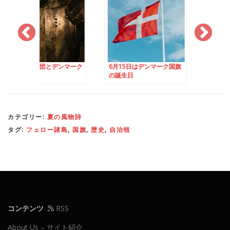
士団とデンマーク
6月15日はデンマーク国旗
夏はどこもかしこも
の誕生日
ンパーティー
カテゴリー:
夏の風物詩
タグ:
フェロー諸島
,
国旗
,
歴史
,
自治領
コンテンツ
RSS
About Us – サイト紹介