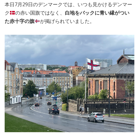
本日7月29日のデンマークでは、いつも見かけるデンマー
MEDIA
TRAVEL
– メディア掲載
– 旅行
ク
の赤い国旗ではなく、
白地をバックに青い縁がつい
た赤十字の旗
が掲げられていました。
EVERYDAY
– 日常ブログ
ABOUT US
- サイトについて