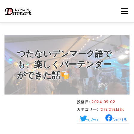
コ
ン
メニュー
テ
ン
ツ
へ
ス
キ
LIFE TIPS
FOOD
– 生活便利帳
– ごはん事情
ッ
つたないデンマーク語で
プ
も、楽しくバーテンダー
STUDY
– 留学関連情報
ができた話
WORK
– デンマークの働き方
投稿日:
2024-09-02
カテゴリー:
つれづれ日記
OUR INSIGHT
– 日本人の考察