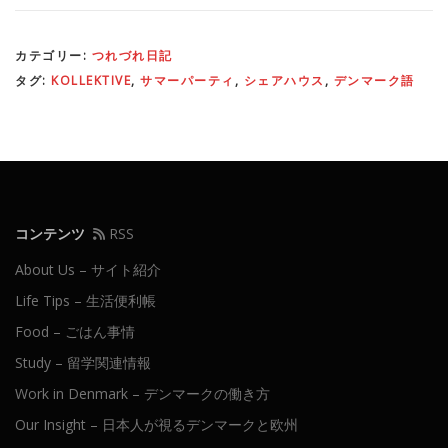
カテゴリー:
つれづれ日記
タグ:
KOLLEKTIVE
,
サマーパーティ
,
シェアハウス
,
デンマーク語
コンテンツ
RSS
About Us – サイト紹介
Life Tips – 生活便利帳
Food – ごはん事情
Study – 留学関連情報
Work in Denmark – デンマークの働き方
Our Insight – 日本人が視るデンマークと欧州