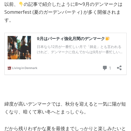
以前、
の記事で紹介したように8〜9月のデンマークは
MEDIA
TRAVEL
– メディア掲載
– 旅行
Sommerfest (夏のガーデンパーティ) が多く開催されま
す。
EVERYDAY
– 日常ブログ
ABOUT US
- サイトについて
緯度が高いデンマークでは、秋分を迎えると一気に陽が短
くなり、暗くて寒い冬へとまっしぐら。
だから残りわずかな夏を最後までしっかりと楽しみたいと