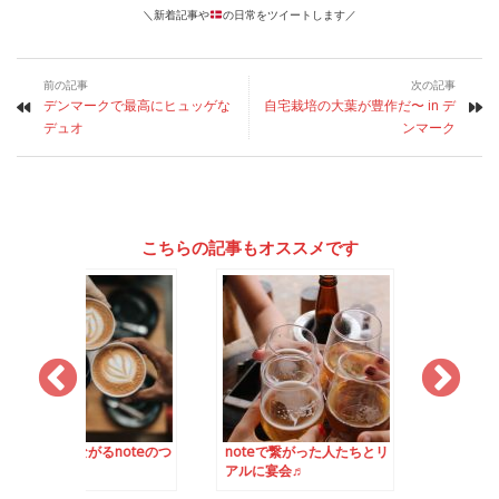
＼新着記事や
の日常をツイートします／
前の記事
次の記事
デンマークで最高にヒュッゲな
自宅栽培の大葉が豊作だ〜 in デ
デュオ
ンマーク
こちらの記事もオススメです
ながるnoteのつ
noteで繋がった人たちとリ
UEFA Euro （欧州
アルに宴会♬
の対ベルギー戦で赤
るオーフス市