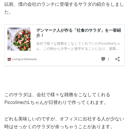
以前、僕の会社のランチに登場するサラダの紹介をしまし
MEDIA
TRAVEL
– メディア掲載
– 旅行
た。
EVERYDAY
– 日常ブログ
ABOUT US
- サイトについて
このサラダは、会社で様々な雑務をこなしてくれる
PiccolineのLちゃんが日替わりで作ってくれます。
どれも美味しいのですが、オフィスに出社する人が少ない
時はせっかくのサラダが余っちゃうことがあります。