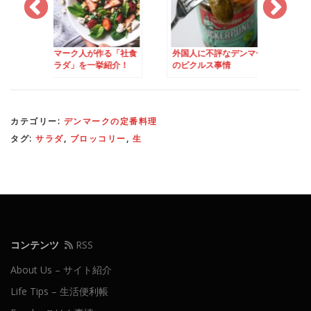
ク人が作る「社食
外国人に不評なデンマーク
デンマークのクリス
」を一挙紹介！
のピクルス事情
ーティで飲みまくる
「シュナップス」
カテゴリー:
デンマークの定番料理
タグ:
サラダ
,
ブロッコリー
,
生
コンテンツ
RSS
About Us – サイト紹介
Life Tips – 生活便利帳